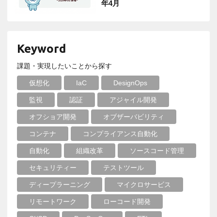
年4月
Keyword
課題・実現したいことから探す
仮想化
IaC
DesignOps
監視
認証
アジャイル開発
オフショア開発
オブザーバビリティ
コンテナ
コンプライアンス自動化
自動化
組織改革
ソースコード管理
セキュリティー
テストツール
ディープラーニング
マイクロサービス
リモートワーク
ローコード開発