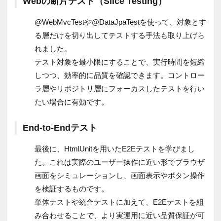
Webの断片テスト（Slice Testing）
@WebMvcTestや@DataJpaTestを使って、対象とす
る層だけを切り出してテストする手法も取り上げら
れました。
テスト対象を最小限にすることで、実行時間を短縮
しつつ、効率的に品質を確認できます。コントロー
ラ層やリポジトリ層にフォーカスしたテストを行い
たい場合に有効です。
End-to-Endテスト
最後に、HtmlUnitを用いたE2Eテストを学びまし
た。これは実際のユーザー操作に近い形でブラウザ
画面をシミュレーションし、画面表示やボタン操作
を検証するものです。
単体テストや統合テストに加えて、E2Eテストを組
み合わせることで、より実運用に近い品質保証が可