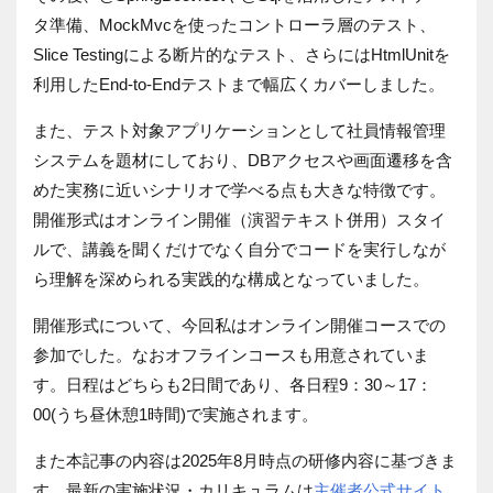
タ準備、
MockMvc
を使ったコントローラ層のテスト、
Slice Testing
による断片的なテスト、さらには
HtmlUnit
を
利用した
End-to-End
テストまで幅広くカバーしました。
また、テスト対象アプリケーションとして社員情報管理
システムを題材にしており、
DB
アクセスや画面遷移を含
めた実務に近いシナリオで学べる点も大きな特徴です。
開催形式はオンライン開催（演習テキスト併用）スタイ
ルで、講義を聞くだけでなく自分でコードを実行しなが
ら理解を深められる実践的な構成となっていました。
開催形式について、今回私はオンライン開催コースでの
参加でした。なおオフラインコースも用意されていま
す。日程はどちらも
2
日間であり、各日程
9
：
30
～
17
：
00(
うち昼休憩
1
時間
)
で実施されます。
また本記事の内容は
2025
年
8
月時点の研修内容に基づきま
す。最新の実施状況・カリキュラムは
主催者公式サイト