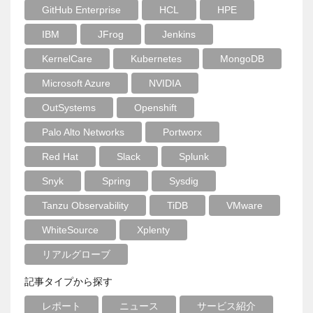
GitHub Enterprise
HCL
HPE
IBM
JFrog
Jenkins
KernelCare
Kubernetes
MongoDB
Microsoft Azure
NVIDIA
OutSystems
Openshift
Palo Alto Networks
Portworx
Red Hat
Slack
Splunk
Snyk
Spring
Sysdig
Tanzu Observability
TiDB
VMware
WhiteSource
Xplenty
リアルグローブ
記事タイプから探す
レポート
ニュース
サービス紹介