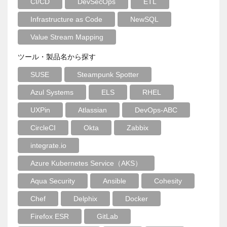
CI/CD
DevSecOps
ETL
Infrastructure as Code
NewSQL
Value Stream Mapping
ツール・製品名から探す
SUSE
Steampunk Spotter
Azul Systems
ELS
RHEL
UXPin
Atlassian
DevOps-ABC
CircleCI
Okta
Zabbix
integrate.io
Azure Kubernetes Service（AKS）
Aqua Security
Ansible
Cohesity
Chef
Delphix
Docker
Firefox ESR
GitLab