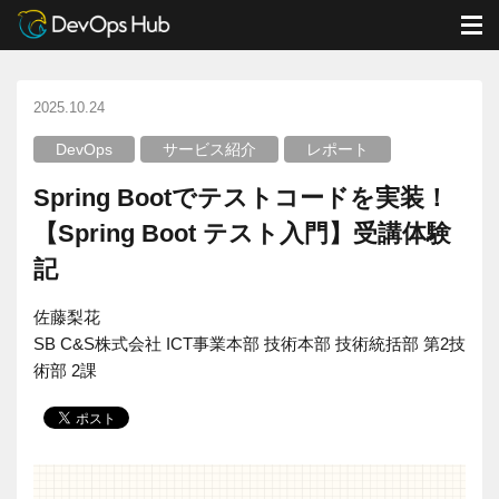
DevOps Hub
ブログ
DevOps
M
Spring Bootでテストコードを実装！【Spring Boot テスト入門】受講体験記
2025.10.24
DevOps
サービス紹介
レポート
Spring Bootでテストコードを実装！
【Spring Boot テスト入門】受講体験
記
佐藤梨花
SB C&S株式会社 ICT事業本部 技術本部 技術統括部 第2技
術部 2課