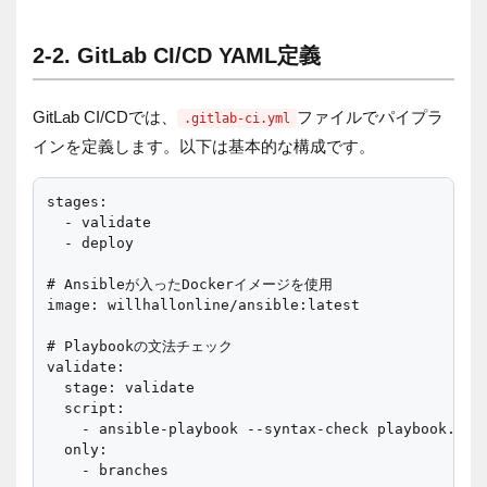
2-2. GitLab CI/CD YAML定義
GitLab CI/CDでは、
ファイルでパイプラ
.gitlab-ci.yml
インを定義します。以下は基本的な構成です。
stages:

  - validate

  - deploy

# Ansibleが入ったDockerイメージを使用

image: willhallonline/ansible:latest

# Playbookの文法チェック

validate:

  stage: validate

  script:

    - ansible-playbook --syntax-check playbook.yml

  only:

    - branches
