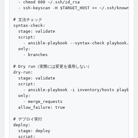
  - chmod 600 ~/.ssh/id_rsa

  - ssh-keyscan -H $TARGET_HOST >> ~/.ssh/known_hos
# 文法チェック

syntax-check:

  stage: validate

  script:

    - ansible-playbook --syntax-check playbook.yml

  only:

    - branches

# Dry run（実際には変更を適用しない）

dry-run:

  stage: validate

  script:

    - ansible-playbook -i inventory/hosts playbook.
  only:

    - merge_requests

  allow_failure: true

# デプロイ実行

deploy:

  stage: deploy

  script:
