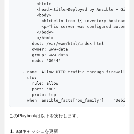
          <html>

          <head><title>Deployed by Ansible + GitLab
          <body>

            <h1>Hello from {{ inventory_hostname }}
            <p>This server was configured automatic
          </body>

          </html>

        dest: /var/www/html/index.html

        owner: www-data

        group: www-data

        mode: '0644'

    - name: Allow HTTP traffic through firewall

      ufw:

        rule: allow

        port: '80'

        proto: tcp

このPlaybookは以下を実行します。
aptキャッシュを更新