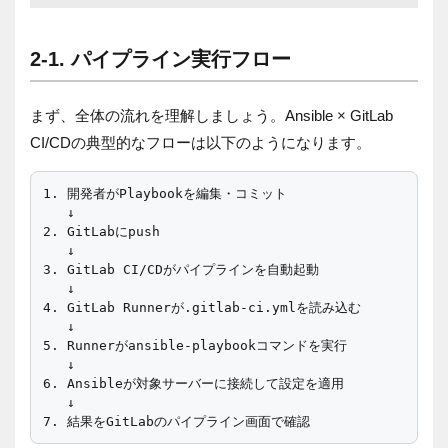
2-1. パイプライン実行フロー
まず、全体の流れを理解しましょう。Ansible × GitLab
CI/CDの典型的なフローは以下のようになります。
1. 開発者がPlaybookを編集・コミット

   ↓

2. GitLabにpush

   ↓

3. GitLab CI/CDがパイプラインを自動起動

   ↓

4. GitLab Runnerが.gitlab-ci.ymlを読み込む

   ↓

5. Runnerがansible-playbookコマンドを実行

   ↓

6. Ansibleが対象サーバーに接続して設定を適用

   ↓
