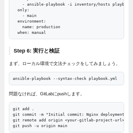
    - ansible-playbook -i inventory/hosts playbook.
  only:

    - main

  environment:

    name: production

Step 6: 実行と検証
まず、ローカル環境で文法チェックをしてみましょう。
問題なければ、GitLabにpushします。
git add .

git commit -m "Initial commit: Nginx deployment wit
git remote add origin <your-gitlab-project-url>
