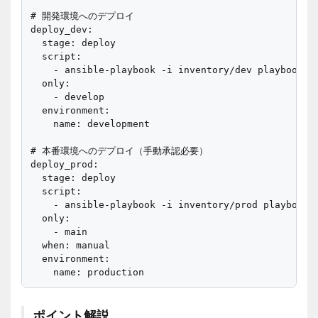
# 開発環境へのデプロイ

deploy_dev:

  stage: deploy

  script:

    - ansible-playbook -i inventory/dev playbook.ym
  only:

    - develop

  environment:

    name: development

# 本番環境へのデプロイ（手動承認必要）

deploy_prod:

  stage: deploy

  script:

    - ansible-playbook -i inventory/prod playbook.y
  only:

    - main

  when: manual

  environment:

ポイント解説