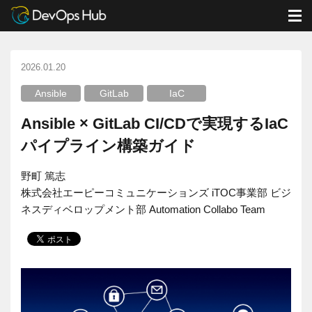
DevOps Hub
ブログ
Ansible
M
Ansible × GitLab CI/CDで実現するIaC パイプライン構築ガイド
2026.01.20
Ansible
GitLab
IaC
Ansible × GitLab CI/CDで実現するIaC
パイプライン構築ガイド
野町 篤志
株式会社エーピーコミュニケーションズ iTOC事業部 ビジ
ネスディベロップメント部 Automation Collabo Team