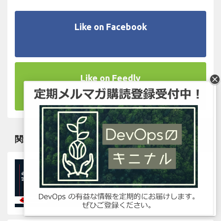
Like on Facebook
Like on Feedly
関連記事
【必見！認定リセラーパート
ナー向け】価格勝負を制する
秘策『Deal Registration』