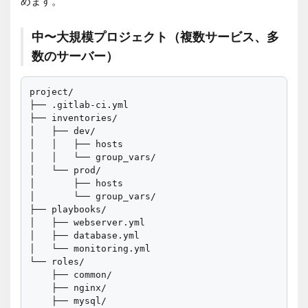
めます。
中〜大規模プロジェクト（複数サービス、多
数のサーバー）
project/

├── .gitlab-ci.yml

├── inventories/

│   ├── dev/

│   │   ├── hosts

│   │   └── group_vars/

│   └── prod/

│       ├── hosts

│       └── group_vars/

├── playbooks/

│   ├── webserver.yml

│   ├── database.yml

│   └── monitoring.yml

└── roles/

    ├── common/

    ├── nginx/

    ├── mysql/
