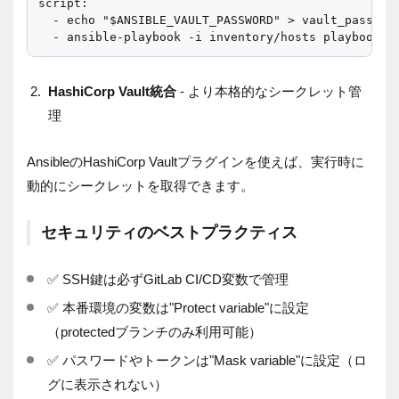
script:

  - echo "$ANSIBLE_VAULT_PASSWORD" > vault_pass.txt
HashiCorp Vault統合
- より本格的なシークレット管
理
AnsibleのHashiCorp Vaultプラグインを使えば、実行時に
動的にシークレットを取得できます。
セキュリティのベストプラクティス
✅ SSH鍵は必ずGitLab CI/CD変数で管理
✅ 本番環境の変数は"Protect variable"に設定
（protectedブランチのみ利用可能）
✅ パスワードやトークンは"Mask variable"に設定（ロ
グに表示されない）