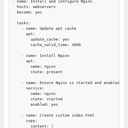
- name: Install and configure Nginx

  hosts: webservers

  become: yes

  tasks:

    - name: Update apt cache

      apt:

        update_cache: yes

        cache_valid_time: 3600

    - name: Install Nginx

      apt:

        name: nginx

        state: present

    - name: Ensure Nginx is started and enabled

      service:

        name: nginx

        state: started

        enabled: yes

    - name: Create custom index.html

      copy:

        content: |
