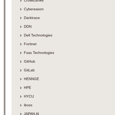
CrowdStrike
Cybereason
Darktrace
DDN
Dell Technologies
Fortinet
Fsas Technologies
GitHub
GitLab
HENNGE
HPE
HYCU
iboss
JAPAN AI