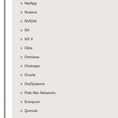
NetApp
Nutanix
NVIDIA
NX
NX X
Okta
Omnissa
Onshape
Oracle
OutSystems
Palo Alto Networks
Everpure
Qumulo