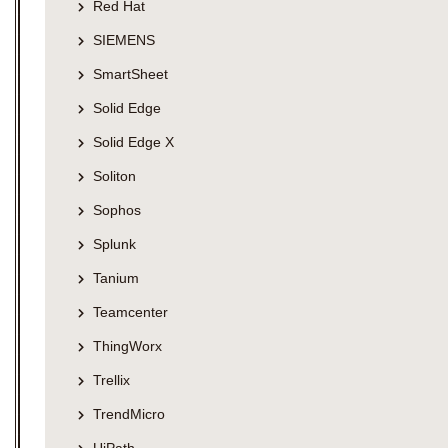
Red Hat
SIEMENS
SmartSheet
Solid Edge
Solid Edge X
Soliton
Sophos
Splunk
Tanium
Teamcenter
ThingWorx
Trellix
TrendMicro
UiPath