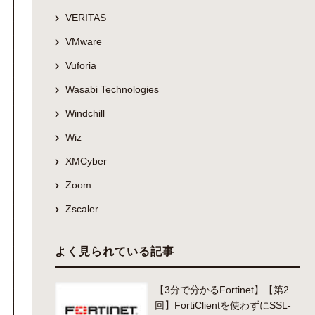
VERITAS
VMware
Vuforia
Wasabi Technologies
Windchill
Wiz
XMCyber
Zoom
Zscaler
よく見られている記事
【3分で分かるFortinet】【第2
回】FortiClientを使わずにSSL-