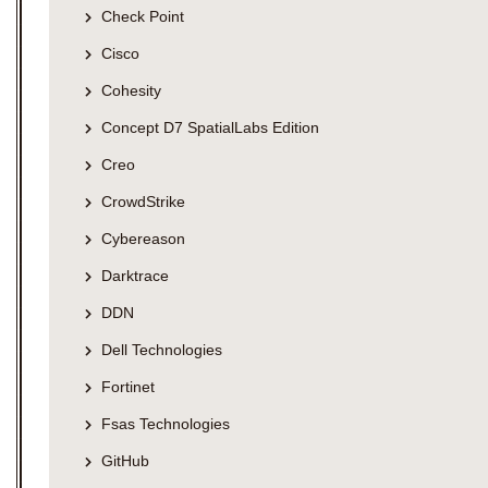
Check Point
Cisco
Cohesity
Concept D7 SpatialLabs Edition
Creo
CrowdStrike
Cybereason
Darktrace
DDN
Dell Technologies
Fortinet
Fsas Technologies
GitHub