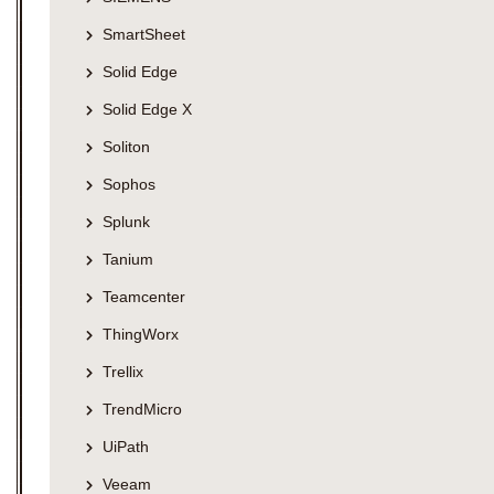
SmartSheet
Solid Edge
Solid Edge X
Soliton
Sophos
Splunk
Tanium
Teamcenter
ThingWorx
Trellix
TrendMicro
UiPath
Veeam