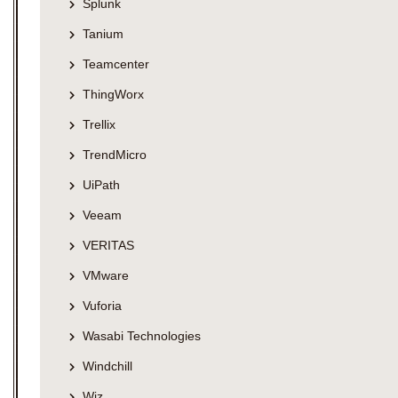
Splunk
Tanium
Teamcenter
ThingWorx
Trellix
TrendMicro
UiPath
Veeam
VERITAS
VMware
Vuforia
Wasabi Technologies
Windchill
Wiz