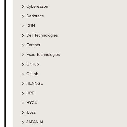
Cybereason
Darktrace
DDN
Dell Technologies
Fortinet
Fsas Technologies
GitHub
GitLab
HENNGE
HPE
HYCU
iboss
JAPAN AI