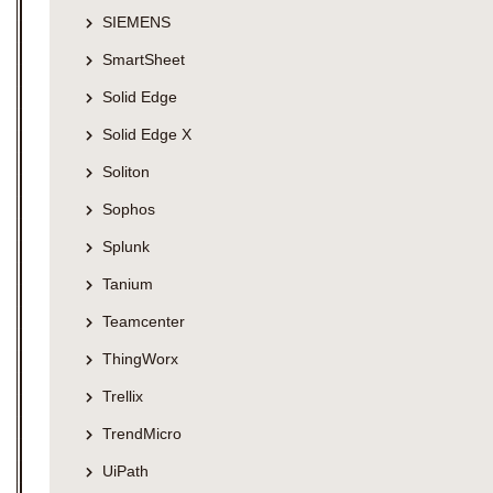
SIEMENS
SmartSheet
Solid Edge
Solid Edge X
Soliton
Sophos
Splunk
Tanium
Teamcenter
ThingWorx
Trellix
TrendMicro
UiPath