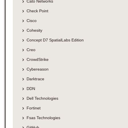
Cato Networks
Check Point
Cisco
Cohesity
Concept D7 SpatialLabs Edition
Creo
CrowdStrike
Cybereason
Darktrace
DDN
Dell Technologies
Fortinet
Fsas Technologies
GitHub