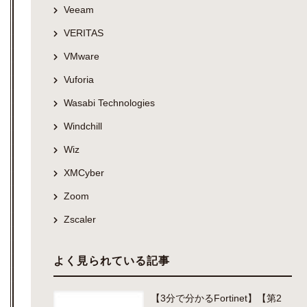
Veeam
VERITAS
VMware
Vuforia
Wasabi Technologies
Windchill
Wiz
XMCyber
Zoom
Zscaler
よく見られている記事
【3分で分かるFortinet】【第2