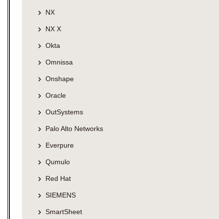
NX
NX X
Okta
Omnissa
Onshape
Oracle
OutSystems
Palo Alto Networks
Everpure
Qumulo
Red Hat
SIEMENS
SmartSheet