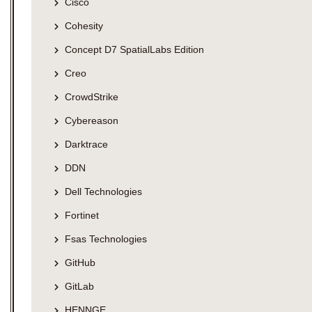
Cisco
Cohesity
Concept D7 SpatialLabs Edition
Creo
CrowdStrike
Cybereason
Darktrace
DDN
Dell Technologies
Fortinet
Fsas Technologies
GitHub
GitLab
HENNGE