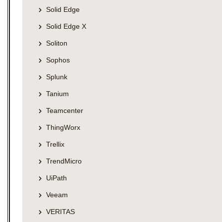
Solid Edge
Solid Edge X
Soliton
Sophos
Splunk
Tanium
Teamcenter
ThingWorx
Trellix
TrendMicro
UiPath
Veeam
VERITAS