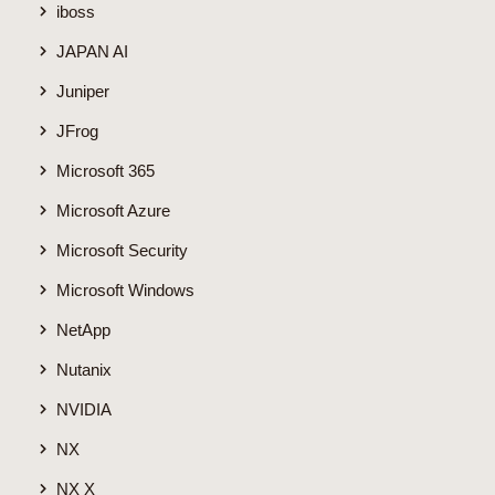
iboss
JAPAN AI
Juniper
JFrog
Microsoft 365
Microsoft Azure
Microsoft Security
Microsoft Windows
NetApp
Nutanix
NVIDIA
NX
NX X