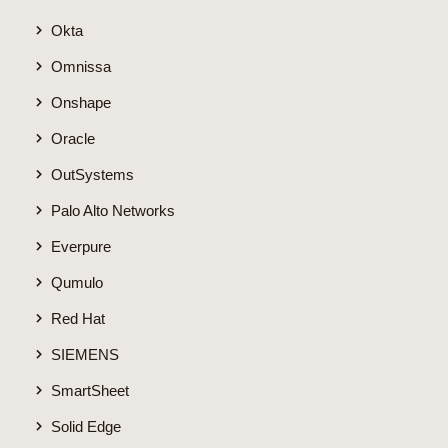
Okta
Omnissa
Onshape
Oracle
OutSystems
Palo Alto Networks
Everpure
Qumulo
Red Hat
SIEMENS
SmartSheet
Solid Edge