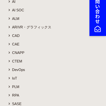
AI
AI SOC
ALM
AR/VR・グラフィックス
CAD
CAE
CNAPP
CTEM
DevOps
IoT
PLM
RPA
SASE