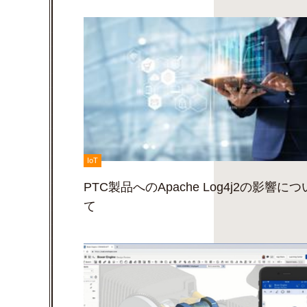
IoT
PTC製品へのApache Log4j2の影響につ
て