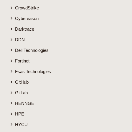
CrowdStrike
Cybereason
Darktrace
DDN
Dell Technologies
Fortinet
Fsas Technologies
GitHub
GitLab
HENNGE
HPE
HYCU