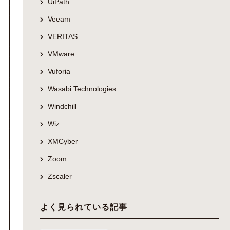
UiPath
Veeam
VERITAS
VMware
Vuforia
Wasabi Technologies
Windchill
Wiz
XMCyber
Zoom
Zscaler
よく見られている記事