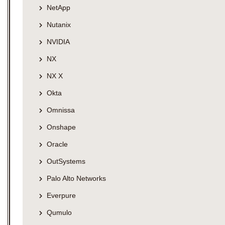
NetApp
Nutanix
NVIDIA
NX
NX X
Okta
Omnissa
Onshape
Oracle
OutSystems
Palo Alto Networks
Everpure
Qumulo