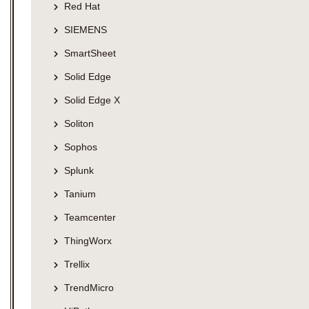
Red Hat
SIEMENS
SmartSheet
Solid Edge
Solid Edge X
Soliton
Sophos
Splunk
Tanium
Teamcenter
ThingWorx
Trellix
TrendMicro