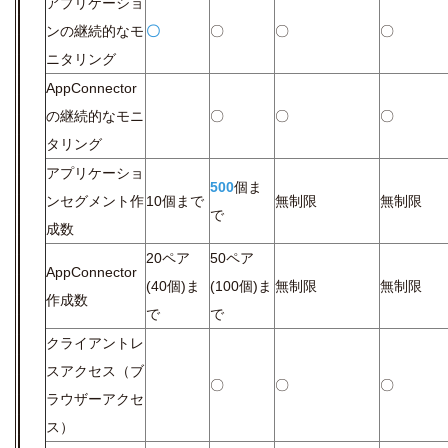
アプリケーショ
ンの継続的なモ
〇
〇
〇
〇
ニタリング
AppConnector
の継続的なモニ
〇
〇
〇
タリング
アプリケーショ
500
個ま
ンセグメント作
10個まで
無制限
無制限
で
成数
20ペア
50ペア
AppConnector
(40個)ま
(100個)ま
無制限
無制限
作成数
で
で
クライアントレ
スアクセス（ブ
〇
〇
〇
ラウザーアクセ
ス）