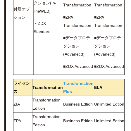
クション(In-
Transformation
Transformation
付属オプ
lineWEB)
ション
■ZPA
■ZPA
・ZDX
Transformation
Transformation
Standard
■データプロテ
■データプロテ
クション
クション
(Advanecd)
(Advanecd)
■ZDX Advanced
■ZDX Advanced
ライセン
Transformation
Transformation
ELA
ス
Plus
Transformation
ZIA
Business Edtion
Unlimited Edtion
Edition
Transformation
ZPA
Business Edtion
Unlimited Edtion
Edition