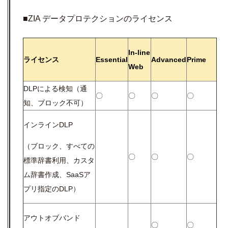
■ZIA データプロテクションのライセンス
In-line
ライセンス
Essential
Advanced
Prime
Web
DLPによる検知（通
〇
〇
〇
〇
知、ブロック不可）
インラインDLP
（ブロック、すべての
〇
〇
〇
標準辞書利用、カスタ
ム辞書作成、SaaSア
プリ指定のDLP）
アウトオブバンド
〇
〇