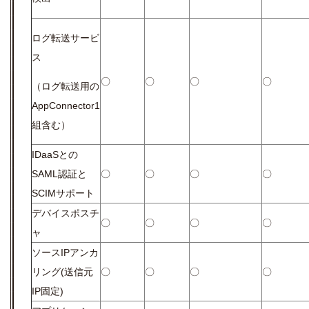
ログ転送サービ
ス
〇
〇
〇
〇
（ログ転送用の
AppConnector1
組含む）
IDaaSとの
SAML認証と
〇
〇
〇
〇
SCIMサポート
デバイスポスチ
〇
〇
〇
〇
ャ
ソースIPアンカ
リング(送信元
〇
〇
〇
〇
IP固定)