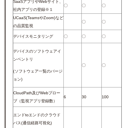
SaaSアプリやWebサイト、
〇
〇
〇
社内アプリの登録※１
UCaaS(TeamsやZoom)など
〇
〇
の品質監視
デバイスモニタリング
〇
〇
〇
デバイスのソフトウェアイ
ンベントリ
〇
〇
(ソフトウェア一覧のバージ
ョン)
CloudPath及びWebプロー
6
30
100
ブ（監視アプリ登録数）
エンドtoエンドのクラウド
パス(通信経路可視化)