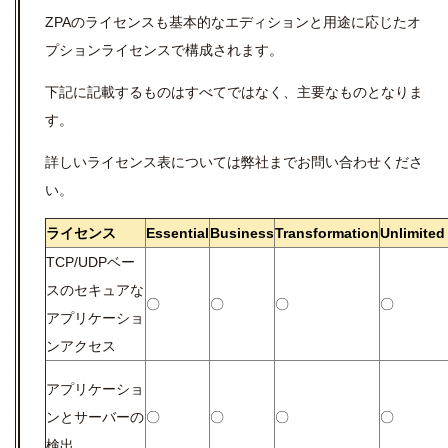
ZPAのライセンスも基本的なエディションと用途に応じたオ
プションライセンスで構成されます。
下記に記載するものはすべてではなく、主要なものとなりま
す。
詳しいライセンス表については弊社までお問い合わせくださ
い。
ライセンス
Essential
Business
Transformation
Unlimited
TCP/UDPベー
スのセキュアな
〇
〇
〇
〇
アプリケーショ
ンアクセス
アプリケーショ
ンとサーバーの
〇
〇
〇
〇
検出