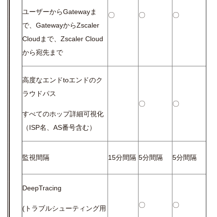
ユーザーからGatewayま
〇
〇
〇
で、GatewayからZscaler
Cloudまで、Zscaler Cloud
から宛先まで
高度なエンドtoエンドのク
ラウドパス
〇
〇
すべてのホップ詳細可視化
（ISP名、AS番号含む）
監視間隔
15分間隔
5分間隔
5分間隔
DeepTracing
〇
〇
(トラブルシューティング用