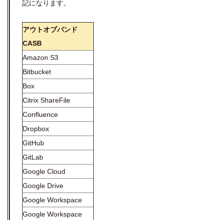
記になります。
アウトオブバンド
CASB
Amazon S3
Bitbucket
Box
Citrix ShareFile
Confluence
Dropbox
GitHub
GitLab
Google Cloud
Google Drive
Google Workspace
Google Workspace