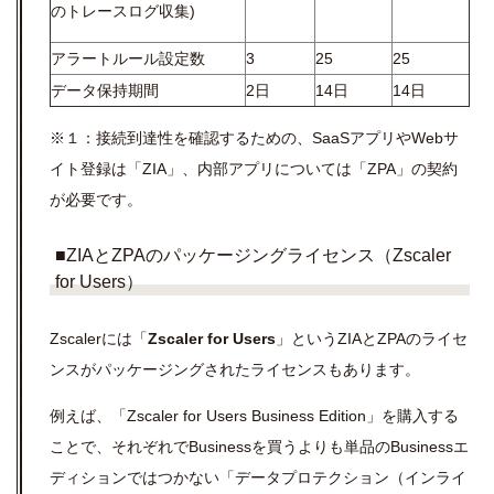
のトレースログ収集)
アラートルール設定数
3
25
25
データ保持期間
2日
14日
14日
※１：接続到達性を確認するための、SaaSアプリやWebサ
イト登録は「ZIA」、内部アプリについては「ZPA」の契約
が必要です。
■ZIAとZPAのパッケージングライセンス（Zscaler
for Users）
Zscalerには「
Zscaler for Users
」というZIAとZPAのライセ
ンスがパッケージングされたライセンスもあります。
例えば、「Zscaler for Users Business Edition」を購入する
ことで、それぞれでBusinessを買うよりも単品のBusinessエ
ディションではつかない「データプロテクション（インライ