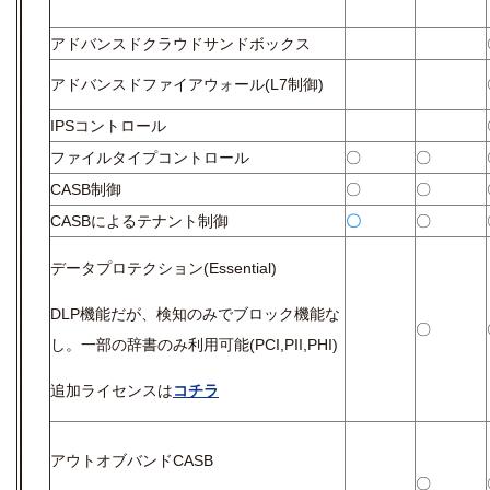
アドバンスドクラウドサンドボックス
アドバンスドファイアウォール(L7制御)
IPSコントロール
ファイルタイプコントロール
〇
〇
CASB制御
〇
〇
CASBによるテナント制御
〇
〇
データプロテクション(Essential)
DLP機能だが、検知のみでブロック機能な
〇
し。一部の辞書のみ利用可能(PCI,PII,PHI)
追加ライセンスは
コチラ
アウトオブバンドCASB
〇