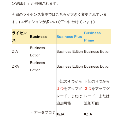
ンWEB）」が同梱されます。
今回のライセンス変更ではこちらが大きく変更されていま
す。(エディションが多いので二つに分けています)
ライセン
Business
Business
Business Plus
ス
Prime
Business
ZIA
Business Edtion
Business Edtion
Edtion
Business
ZPA
Business Edtion
Business Edtion
Edtion
下記の４つから
下記の４つから
１つ
をアップグ
２つ
をアップグ
レード、または
レード、または
追加可能
追加可能
・データプロテ
■ZIA
■ZIA