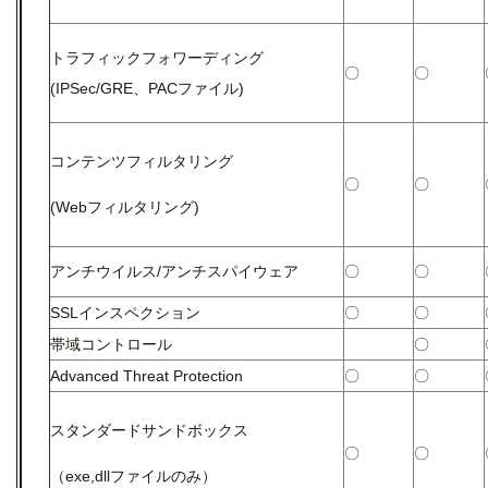
トラフィックフォワーディング
〇
〇
(IPSec/GRE、PACファイル)
コンテンツフィルタリング
〇
〇
(Webフィルタリング)
アンチウイルス/アンチスパイウェア
〇
〇
SSLインスペクション
〇
〇
帯域コントロール
〇
Advanced Threat Protection
〇
〇
スタンダードサンドボックス
〇
〇
（exe,dllファイルのみ）