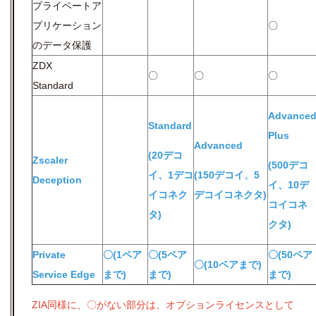
プライベートア
プリケーション
〇
のデータ保護
ZDX
〇
〇
〇
Standard
Advance
Standard
Plus
Advanced
(20デコ
Zscaler
(500デコ
イ、1デコ
(150デコイ、5
Deception
イ、10デ
イコネク
デコイコネクタ)
コイコネ
タ)
クタ)
Private
〇(1ペア
〇(5ペア
〇(50ペア
〇(10ペアまで)
Service Edge
まで)
まで)
まで)
ZIA同様に、〇がない部分は、オプションライセンスとして