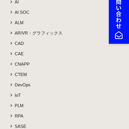
AI
AI SOC
ALM
AR/VR・グラフィックス
CAD
CAE
CNAPP
CTEM
DevOps
IoT
PLM
RPA
SASE