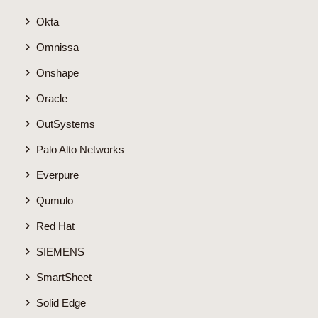
Okta
Omnissa
Onshape
Oracle
OutSystems
Palo Alto Networks
Everpure
Qumulo
Red Hat
SIEMENS
SmartSheet
Solid Edge