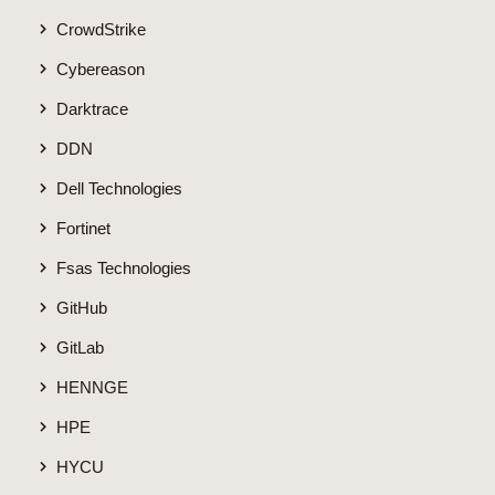
CrowdStrike
Cybereason
Darktrace
DDN
Dell Technologies
Fortinet
Fsas Technologies
GitHub
GitLab
HENNGE
HPE
HYCU