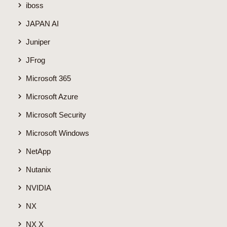
iboss
JAPAN AI
Juniper
JFrog
Microsoft 365
Microsoft Azure
Microsoft Security
Microsoft Windows
NetApp
Nutanix
NVIDIA
NX
NX X