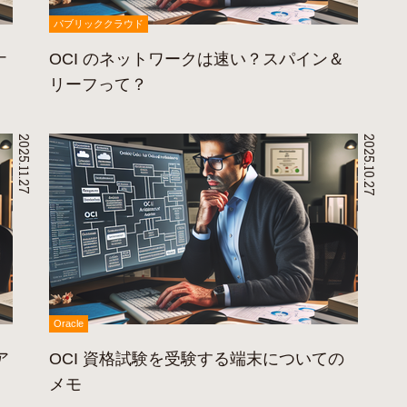
パブリッククラウド
ナ
OCI のネットワークは速い？スパイン＆
リーフって？
2025.11.27
2025.10.27
Oracle
ア
OCI 資格試験を受験する端末についての
メモ