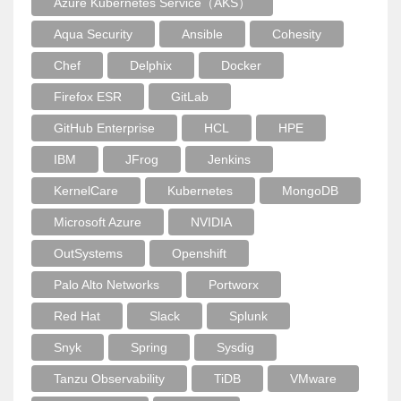
Azure Kubernetes Service（AKS）
Aqua Security
Ansible
Cohesity
Chef
Delphix
Docker
Firefox ESR
GitLab
GitHub Enterprise
HCL
HPE
IBM
JFrog
Jenkins
KernelCare
Kubernetes
MongoDB
Microsoft Azure
NVIDIA
OutSystems
Openshift
Palo Alto Networks
Portworx
Red Hat
Slack
Splunk
Snyk
Spring
Sysdig
Tanzu Observability
TiDB
VMware