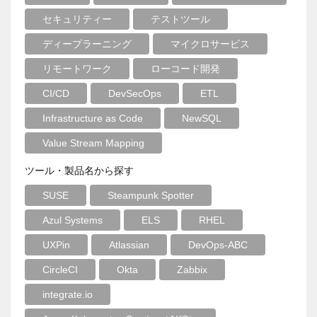
セキュリティー
テストツール
ディープラーニング
マイクロサービス
リモートワーク
ローコード開発
CI/CD
DevSecOps
ETL
Infrastructure as Code
NewSQL
Value Stream Mapping
ツール・製品名から探す
SUSE
Steampunk Spotter
Azul Systems
ELS
RHEL
UXPin
Atlassian
DevOps-ABC
CircleCI
Okta
Zabbix
integrate.io