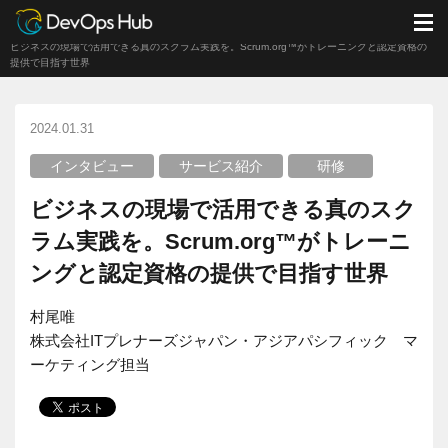
DevOps Hub
ブログ
インタビュー
M
ビジネスの現場で活用できる真のスクラム実践を。Scrum.org™がトレーニングと認定資格の
提供で目指す世界
2024.01.31
インタビュー
サービス紹介
研修
ビジネスの現場で活用できる真のスク
ラム実践を。Scrum.org™がトレーニ
ングと認定資格の提供で目指す世界
村尾唯
株式会社ITプレナーズジャパン・アジアパシフィック マ
ーケティング担当