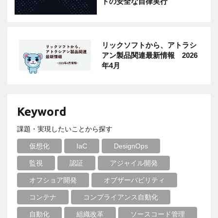
トの安全な自律実行
リックソフトから、アトラシ
アン製品関連最新情報 2026
年4月
Keyword
課題・実現したいことから探す
仮想化
IaC
DesignOps
監視
認証
アジャイル開発
オフショア開発
オブザーバビリティ
コンテナ
コンプライアンス自動化
自動化
組織改革
ソースコード管理