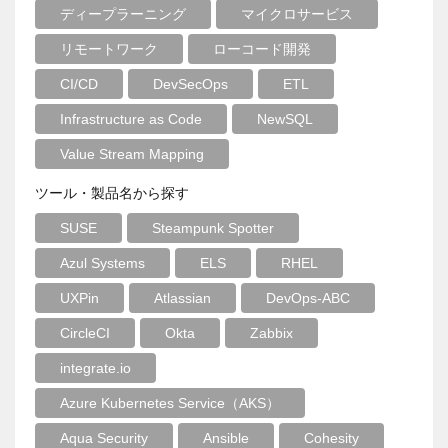
ディープラーニング
マイクロサービス
リモートワーク
ローコード開発
CI/CD
DevSecOps
ETL
Infrastructure as Code
NewSQL
Value Stream Mapping
ツール・製品名から探す
SUSE
Steampunk Spotter
Azul Systems
ELS
RHEL
UXPin
Atlassian
DevOps-ABC
CircleCI
Okta
Zabbix
integrate.io
Azure Kubernetes Service（AKS）
Aqua Security
Ansible
Cohesity