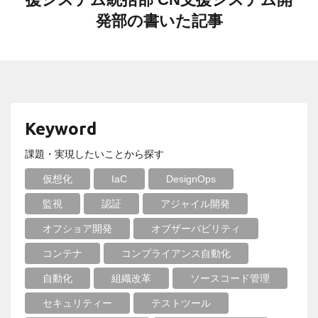
発部の書いた記事
Keyword
課題・実現したいことから探す
仮想化
IaC
DesignOps
監視
認証
アジャイル開発
オフショア開発
オブザーバビリティ
コンテナ
コンプライアンス自動化
自動化
組織改革
ソースコード管理
セキュリティー
テストツール