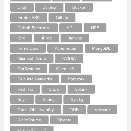
Chef
Delphix
Docker
Firefox ESR
GitLab
GitHub Enterprise
HCL
HPE
IBM
JFrog
Jenkins
KernelCare
Kubernetes
MongoDB
Microsoft Azure
NVIDIA
OutSystems
Openshift
Palo Alto Networks
Portworx
Red Hat
Slack
Splunk
Snyk
Spring
Sysdig
Tanzu Observability
TiDB
VMware
WhiteSource
Xplenty
リアルグローブ