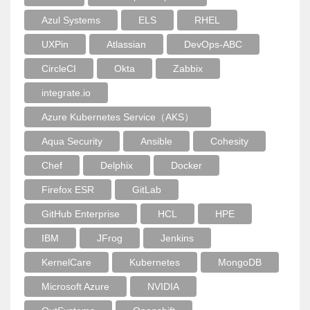
Azul Systems
ELS
RHEL
UXPin
Atlassian
DevOps-ABC
CircleCI
Okta
Zabbix
integrate.io
Azure Kubernetes Service（AKS）
Aqua Security
Ansible
Cohesity
Chef
Delphix
Docker
Firefox ESR
GitLab
GitHub Enterprise
HCL
HPE
IBM
JFrog
Jenkins
KernelCare
Kubernetes
MongoDB
Microsoft Azure
NVIDIA