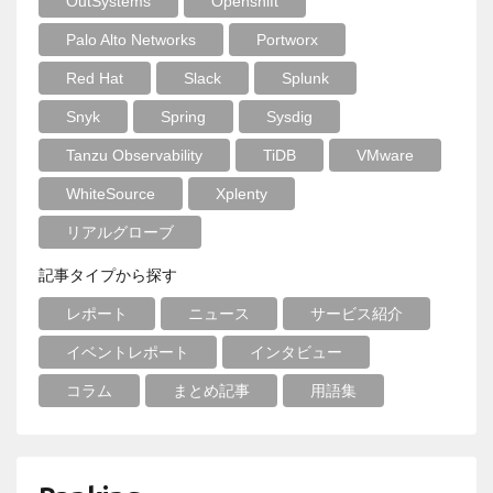
OutSystems
Openshift
Palo Alto Networks
Portworx
Red Hat
Slack
Splunk
Snyk
Spring
Sysdig
Tanzu Observability
TiDB
VMware
WhiteSource
Xplenty
リアルグローブ
記事タイプから探す
レポート
ニュース
サービス紹介
イベントレポート
インタビュー
コラム
まとめ記事
用語集