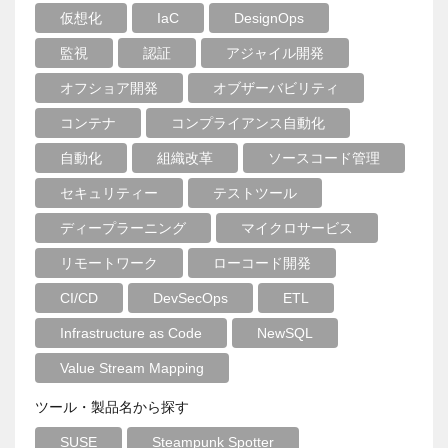
仮想化
IaC
DesignOps
監視
認証
アジャイル開発
オフショア開発
オブザーバビリティ
コンテナ
コンプライアンス自動化
自動化
組織改革
ソースコード管理
セキュリティー
テストツール
ディープラーニング
マイクロサービス
リモートワーク
ローコード開発
CI/CD
DevSecOps
ETL
Infrastructure as Code
NewSQL
Value Stream Mapping
ツール・製品名から探す
SUSE
Steampunk Spotter