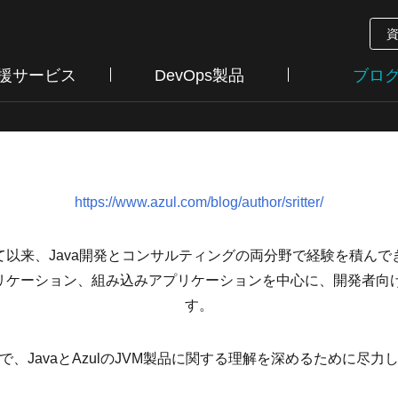
支援サービス
DevOps製品
ブロ
https://www.azul.com/blog/author/sritter/
sに入社して以来、Java開発とコンサルティングの両分野で経験を積ん
ケーション、組み込みアプリケーションを中心に、開発者向け
す。
ulで、JavaとAzulのJVM製品に関する理解を深めるために尽力