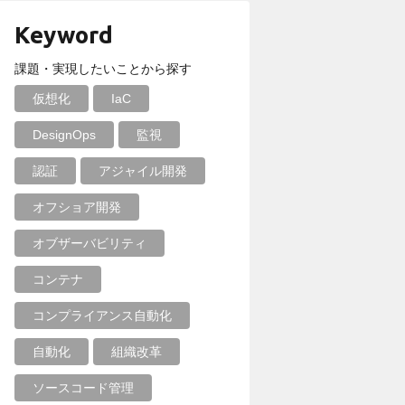
Keyword
課題・実現したいことから探す
仮想化
IaC
DesignOps
監視
認証
アジャイル開発
オフショア開発
オブザーバビリティ
コンテナ
コンプライアンス自動化
自動化
組織改革
ソースコード管理