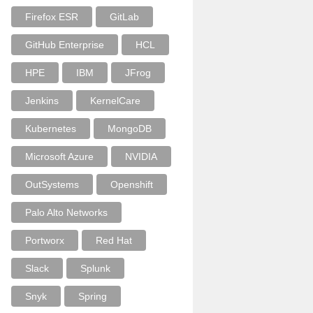
Firefox ESR
GitLab
GitHub Enterprise
HCL
HPE
IBM
JFrog
Jenkins
KernelCare
Kubernetes
MongoDB
Microsoft Azure
NVIDIA
OutSystems
Openshift
Palo Alto Networks
Portworx
Red Hat
Slack
Splunk
Snyk
Spring