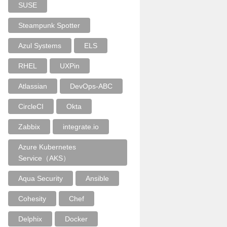
SUSE
Steampunk Spotter
Azul Systems
ELS
RHEL
UXPin
Atlassian
DevOps-ABC
CircleCI
Okta
Zabbix
integrate.io
Azure Kubernetes
Service（AKS）
Aqua Security
Ansible
Cohesity
Chef
Delphix
Docker