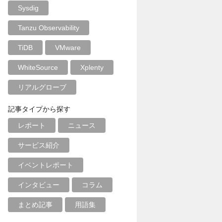
Sysdig
Tanzu Observability
TiDB
VMware
WhiteSource
Xplenty
リアルグローブ
記事タイプから探す
レポート
ニュース
サービス紹介
イベントレポート
インタビュー
コラム
まとめ記事
用語集