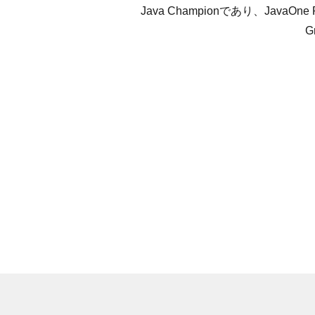
Java Championであり、JavaOne R
G