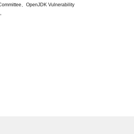
ittee、OpenJDK Vulnerability
す。