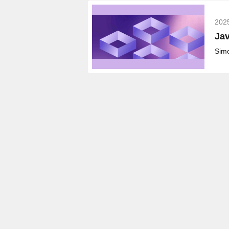
202
J
Simo