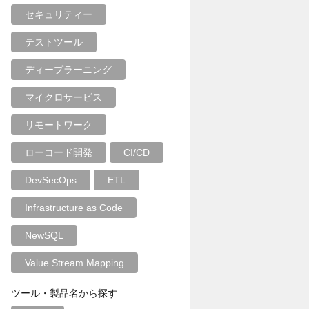
セキュリティー
テストツール
ディープラーニング
マイクロサービス
リモートワーク
ローコード開発
CI/CD
DevSecOps
ETL
Infrastructure as Code
NewSQL
Value Stream Mapping
ツール・製品名から探す