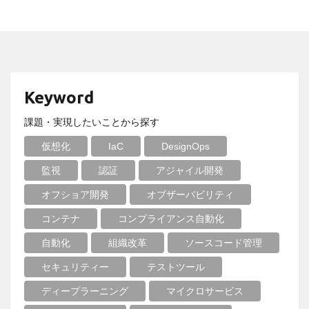
Keyword
課題・実現したいことから探す
仮想化
IaC
DesignOps
監視
認証
アジャイル開発
オフショア開発
オブザーバビリティ
コンテナ
コンプライアンス自動化
自動化
組織改革
ソースコード管理
セキュリティー
テストツール
ディープラーニング
マイクロサービス