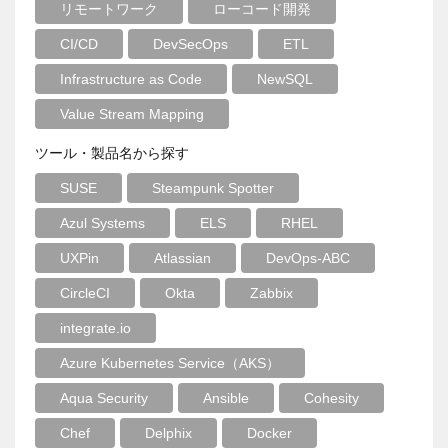
リモートワーク
ローコード開発
CI/CD
DevSecOps
ETL
Infrastructure as Code
NewSQL
Value Stream Mapping
ツール・製品名から探す
SUSE
Steampunk Spotter
Azul Systems
ELS
RHEL
UXPin
Atlassian
DevOps-ABC
CircleCI
Okta
Zabbix
integrate.io
Azure Kubernetes Service（AKS）
Aqua Security
Ansible
Cohesity
Chef
Delphix
Docker