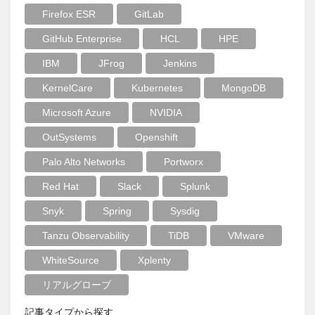
Firefox ESR
GitLab
GitHub Enterprise
HCL
HPE
IBM
JFrog
Jenkins
KernelCare
Kubernetes
MongoDB
Microsoft Azure
NVIDIA
OutSystems
Openshift
Palo Alto Networks
Portworx
Red Hat
Slack
Splunk
Snyk
Spring
Sysdig
Tanzu Observability
TiDB
VMware
WhiteSource
Xplenty
リアルグローブ
記事タイプから探す