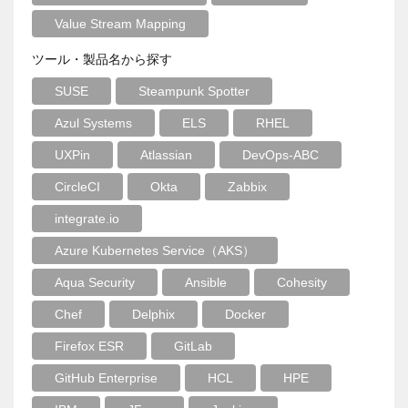
Value Stream Mapping
ツール・製品名から探す
SUSE
Steampunk Spotter
Azul Systems
ELS
RHEL
UXPin
Atlassian
DevOps-ABC
CircleCI
Okta
Zabbix
integrate.io
Azure Kubernetes Service（AKS）
Aqua Security
Ansible
Cohesity
Chef
Delphix
Docker
Firefox ESR
GitLab
GitHub Enterprise
HCL
HPE