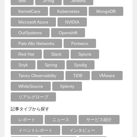
IBM
JFrog
Jenkins
KernelCare
Kubernetes
MongoDB
Microsoft Azure
NVIDIA
OutSystems
Openshift
Palo Alto Networks
Portworx
Red Hat
Slack
Splunk
Snyk
Spring
Sysdig
Tanzu Observability
TiDB
VMware
WhiteSource
Xplenty
リアルグローブ
記事タイプから探す
レポート
ニュース
サービス紹介
イベントレポート
インタビュー