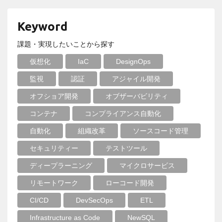
Keyword
課題・実現したいことから探す
仮想化
IaC
DesignOps
監視
認証
アジャイル開発
オフショア開発
オブザーバビリティ
コンテナ
コンプライアンス自動化
自動化
組織改革
ソースコード管理
セキュリティー
テストツール
ディープラーニング
マイクロサービス
リモートワーク
ローコード開発
CI/CD
DevSecOps
ETL
Infrastructure as Code
NewSQL