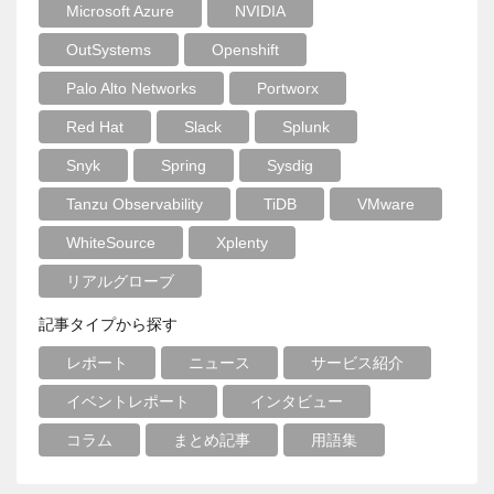
Microsoft Azure
NVIDIA
OutSystems
Openshift
Palo Alto Networks
Portworx
Red Hat
Slack
Splunk
Snyk
Spring
Sysdig
Tanzu Observability
TiDB
VMware
WhiteSource
Xplenty
リアルグローブ
記事タイプから探す
レポート
ニュース
サービス紹介
イベントレポート
インタビュー
コラム
まとめ記事
用語集