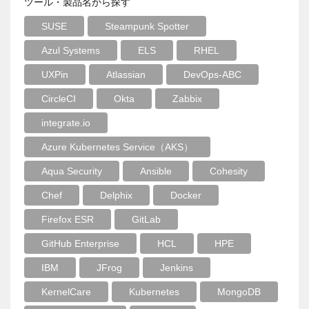
ツール・製品名から探す
SUSE
Steampunk Spotter
Azul Systems
ELS
RHEL
UXPin
Atlassian
DevOps-ABC
CircleCI
Okta
Zabbix
integrate.io
Azure Kubernetes Service（AKS）
Aqua Security
Ansible
Cohesity
Chef
Delphix
Docker
Firefox ESR
GitLab
GitHub Enterprise
HCL
HPE
IBM
JFrog
Jenkins
KernelCare
Kubernetes
MongoDB