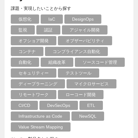
課題・実現したいことから探す
仮想化
IaC
DesignOps
監視
認証
アジャイル開発
オフショア開発
オブザーバビリティ
コンテナ
コンプライアンス自動化
自動化
組織改革
ソースコード管理
セキュリティー
テストツール
ディープラーニング
マイクロサービス
リモートワーク
ローコード開発
CI/CD
DevSecOps
ETL
Infrastructure as Code
NewSQL
Value Stream Mapping