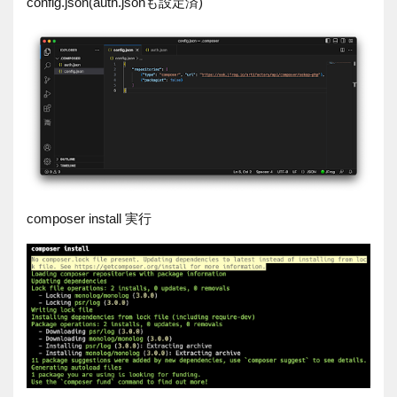
config.json(auth.jsonも設定済)
composer install 実行