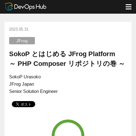
DevOps Hub
ブログ
JFrog
M
SokoP とはじめる JFrog Platform ～ PHP Composer リポジトリの巻 ～
2023.05.31
JFrog
SokoP とはじめる JFrog Platform
～ PHP Composer リポジトリの巻 ～
SokoP Urasoko
JFrog Japan
Senior Solution Engineer