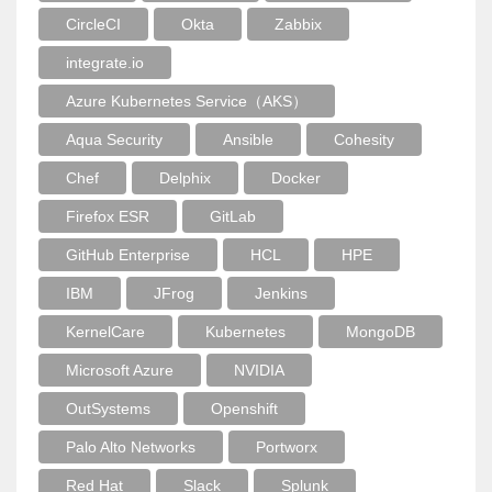
CircleCI
Okta
Zabbix
integrate.io
Azure Kubernetes Service（AKS）
Aqua Security
Ansible
Cohesity
Chef
Delphix
Docker
Firefox ESR
GitLab
GitHub Enterprise
HCL
HPE
IBM
JFrog
Jenkins
KernelCare
Kubernetes
MongoDB
Microsoft Azure
NVIDIA
OutSystems
Openshift
Palo Alto Networks
Portworx
Red Hat
Slack
Splunk