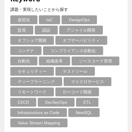
課題・実現したいことから探す
仮想化
IaC
DesignOps
監視
認証
アジャイル開発
オフショア開発
オブザーバビリティ
コンテナ
コンプライアンス自動化
自動化
組織改革
ソースコード管理
セキュリティー
テストツール
ディープラーニング
マイクロサービス
リモートワーク
ローコード開発
CI/CD
DevSecOps
ETL
Infrastructure as Code
NewSQL
Value Stream Mapping