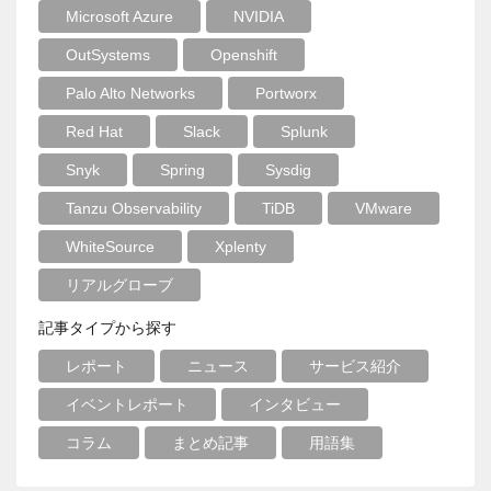
Microsoft Azure
NVIDIA
OutSystems
Openshift
Palo Alto Networks
Portworx
Red Hat
Slack
Splunk
Snyk
Spring
Sysdig
Tanzu Observability
TiDB
VMware
WhiteSource
Xplenty
リアルグローブ
記事タイプから探す
レポート
ニュース
サービス紹介
イベントレポート
インタビュー
コラム
まとめ記事
用語集