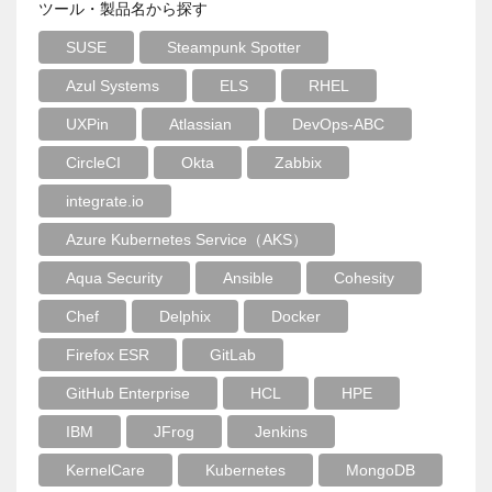
ツール・製品名から探す
SUSE
Steampunk Spotter
Azul Systems
ELS
RHEL
UXPin
Atlassian
DevOps-ABC
CircleCI
Okta
Zabbix
integrate.io
Azure Kubernetes Service（AKS）
Aqua Security
Ansible
Cohesity
Chef
Delphix
Docker
Firefox ESR
GitLab
GitHub Enterprise
HCL
HPE
IBM
JFrog
Jenkins
KernelCare
Kubernetes
MongoDB