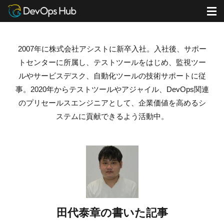
DevOps Hub
ブログ
田代泰章の書いた記事
M
2007
年に株式会社アシストに新卒入社。入社後、サポー
トセンターに所属し、テストツールをはじめ、監視ツー
ルやサービスデスク、自動化ツールの技術サポートに従
事。
2020
年からテストツールやアジャイル、
DevOps
関連
のプリセールスエンジニアとして、企業価値を高めるシ
ステムに貢献できるよう活動中。
田代泰章の書いた記事