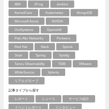
IBM
JFrog
Jenkins
KernelCare
Kubernetes
MongoDB
Microsoft Azure
NVIDIA
OutSystems
Openshift
Palo Alto Networks
Portworx
Red Hat
Slack
Splunk
Snyk
Spring
Sysdig
Tanzu Observability
TiDB
VMware
WhiteSource
Xplenty
リアルグローブ
記事タイプから探す
レポート
ニュース
サービス紹介
イベントレポート
インタビュー