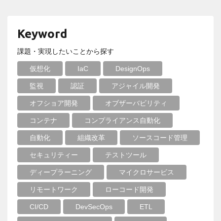
Keyword
課題・実現したいことから探す
仮想化
IaC
DesignOps
監視
認証
アジャイル開発
オフショア開発
オブザーバビリティ
コンテナ
コンプライアンス自動化
自動化
組織改革
ソースコード管理
セキュリティー
テストツール
ディープラーニング
マイクロサービス
リモートワーク
ローコード開発
CI/CD
DevSecOps
ETL