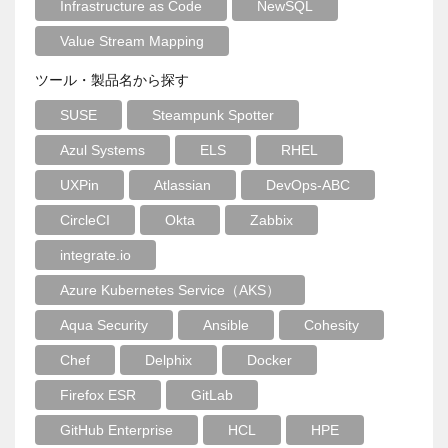
Infrastructure as Code
NewSQL
Value Stream Mapping
ツール・製品名から探す
SUSE
Steampunk Spotter
Azul Systems
ELS
RHEL
UXPin
Atlassian
DevOps-ABC
CircleCI
Okta
Zabbix
integrate.io
Azure Kubernetes Service（AKS）
Aqua Security
Ansible
Cohesity
Chef
Delphix
Docker
Firefox ESR
GitLab
GitHub Enterprise
HCL
HPE