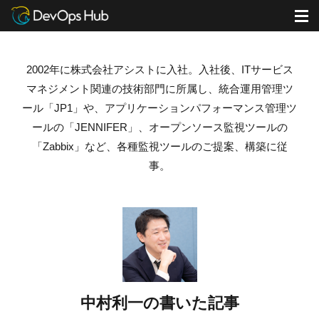
DevOps Hub
ブログ
中村利一の書いた記事
M
2002
年に株式会社アシストに入社。入社後、
IT
サービス
マネジメント関連の技術部門に所属し、統合運用管理ツ
ール「
JP1
」や、アプリケーションパフォーマンス管理ツ
ールの「
JENNIFER
」、オープンソース監視ツールの
「
Zabbix
」など、各種監視ツールのご提案、構築に従
事。
中村利一の書いた記事