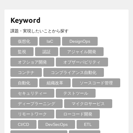
Keyword
課題・実現したいことから探す
仮想化
IaC
DesignOps
監視
認証
アジャイル開発
オフショア開発
オブザーバビリティ
コンテナ
コンプライアンス自動化
自動化
組織改革
ソースコード管理
セキュリティー
テストツール
ディープラーニング
マイクロサービス
リモートワーク
ローコード開発
CI/CD
DevSecOps
ETL