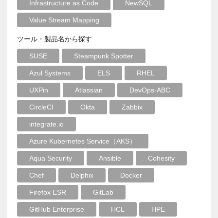
Infrastructure as Code
NewSQL
Value Stream Mapping
ツール・製品名から探す
SUSE
Steampunk Spotter
Azul Systems
ELS
RHEL
UXPin
Atlassian
DevOps-ABC
CircleCI
Okta
Zabbix
integrate.io
Azure Kubernetes Service（AKS）
Aqua Security
Ansible
Cohesity
Chef
Delphix
Docker
Firefox ESR
GitLab
GitHub Enterprise
HCL
HPE