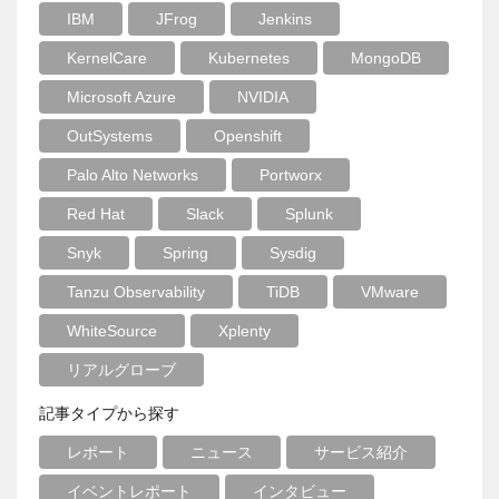
IBM
JFrog
Jenkins
KernelCare
Kubernetes
MongoDB
Microsoft Azure
NVIDIA
OutSystems
Openshift
Palo Alto Networks
Portworx
Red Hat
Slack
Splunk
Snyk
Spring
Sysdig
Tanzu Observability
TiDB
VMware
WhiteSource
Xplenty
リアルグローブ
記事タイプから探す
レポート
ニュース
サービス紹介
イベントレポート
インタビュー