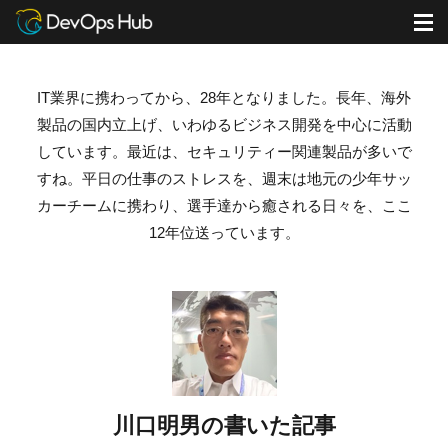
DevOps Hub
ブログ
川口明男の書いた記事
M
IT業界に携わってから、28年となりました。
長年、海外
製品の国内立上げ、
いわゆるビジネス開発を中心に活動
しています。
最近は、セキュリティー関連製品が多いで
すね。
平日の仕事のストレスを、
週末は地元の少年サッ
カーチームに携わり、選手達から
癒される日々を、ここ
12年位送っています。
川口明男の書いた記事