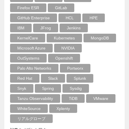
Firefox ESR
GitLab
GitHub Enterprise
HCL
HPE
IBM
JFrog
Jenkins
KernelCare
Kubernetes
MongoDB
Microsoft Azure
NVIDIA
OutSystems
Openshift
Palo Alto Networks
Portworx
Red Hat
Slack
Splunk
Snyk
Spring
Sysdig
Tanzu Observability
TiDB
VMware
WhiteSource
Xplenty
リアルグローブ