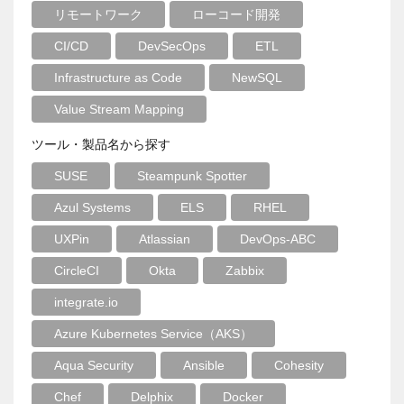
リモートワーク
ローコード開発
CI/CD
DevSecOps
ETL
Infrastructure as Code
NewSQL
Value Stream Mapping
ツール・製品名から探す
SUSE
Steampunk Spotter
Azul Systems
ELS
RHEL
UXPin
Atlassian
DevOps-ABC
CircleCI
Okta
Zabbix
integrate.io
Azure Kubernetes Service（AKS）
Aqua Security
Ansible
Cohesity
Chef
Delphix
Docker