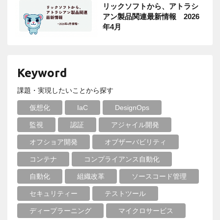
リックソフトから、アトラシ
アン製品関連最新情報 2026
年4月
Keyword
課題・実現したいことから探す
仮想化
IaC
DesignOps
監視
認証
アジャイル開発
オフショア開発
オブザーバビリティ
コンテナ
コンプライアンス自動化
自動化
組織改革
ソースコード管理
セキュリティー
テストツール
ディープラーニング
マイクロサービス