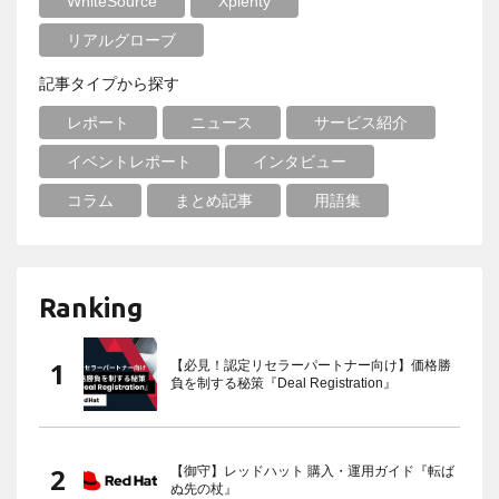
WhiteSource
Xplenty
リアルグローブ
記事タイプから探す
レポート
ニュース
サービス紹介
イベントレポート
インタビュー
コラム
まとめ記事
用語集
Ranking
【必見！認定リセラーパートナー向け】価格勝
負を制する秘策『Deal Registration』
【御守】レッドハット 購入・運用ガイド『転ば
ぬ先の杖』