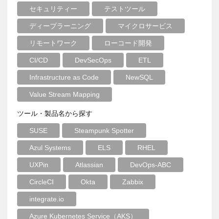
セキュリティー
テストツール
ディープラーニング
マイクロサービス
リモートワーク
ローコード開発
CI/CD
DevSecOps
ETL
Infrastructure as Code
NewSQL
Value Stream Mapping
ツール・製品名から探す
SUSE
Steampunk Spotter
Azul Systems
ELS
RHEL
UXPin
Atlassian
DevOps-ABC
CircleCI
Okta
Zabbix
integrate.io
Azure Kubernetes Service（AKS）