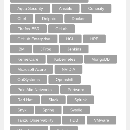
Aqua Security
Ansible
Cohesity
Chef
Delphix
Docker
Firefox ESR
GitLab
GitHub Enterprise
HCL
HPE
IBM
JFrog
Jenkins
KernelCare
Kubernetes
MongoDB
Microsoft Azure
NVIDIA
OutSystems
Openshift
Palo Alto Networks
Portworx
Red Hat
Slack
Splunk
Snyk
Spring
Sysdig
Tanzu Observability
TiDB
VMware