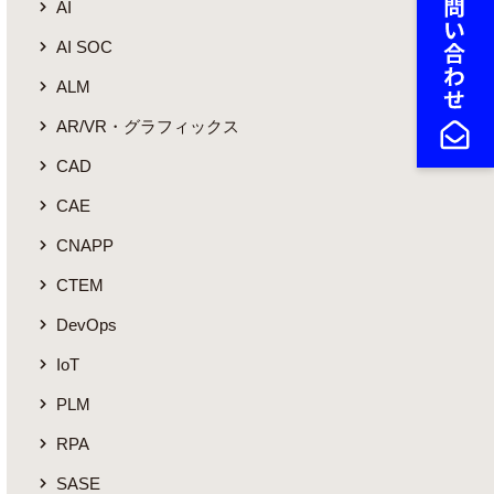
AI
AI SOC
ALM
AR/VR・グラフィックス
CAD
CAE
CNAPP
CTEM
DevOps
IoT
PLM
RPA
SASE