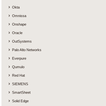
Okta
Omnissa
Onshape
Oracle
OutSystems
Palo Alto Networks
Everpure
Qumulo
Red Hat
SIEMENS
SmartSheet
Solid Edge