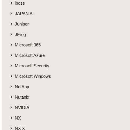
iboss
JAPAN AI
Juniper
JFrog
Microsoft 365
Microsoft Azure
Microsoft Security
Microsoft Windows
NetApp
Nutanix
NVIDIA
NX
NX X