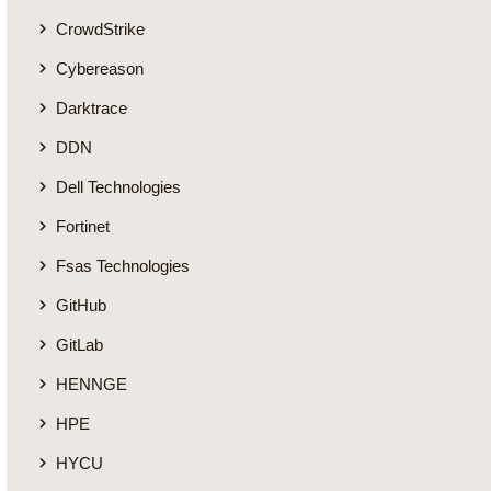
CrowdStrike
Cybereason
Darktrace
DDN
Dell Technologies
Fortinet
Fsas Technologies
GitHub
GitLab
HENNGE
HPE
HYCU