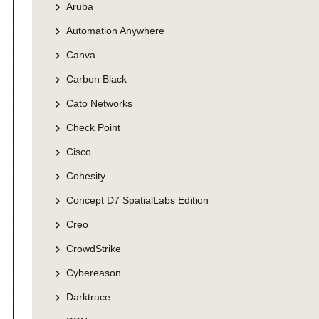
Aruba
Automation Anywhere
Canva
Carbon Black
Cato Networks
Check Point
Cisco
Cohesity
Concept D7 SpatialLabs Edition
Creo
CrowdStrike
Cybereason
Darktrace