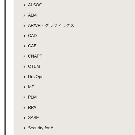
AI SOC
ALM
AR/VR・グラフィックス
CAD
CAE
CNAPP
CTEM
DevOps
IoT
PLM
RPA
SASE
Security for AI