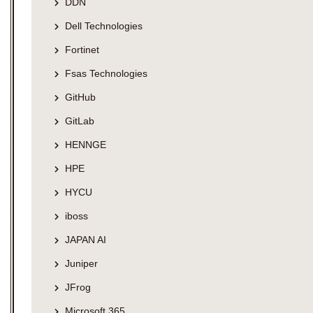
DDN
Dell Technologies
Fortinet
Fsas Technologies
GitHub
GitLab
HENNGE
HPE
HYCU
iboss
JAPAN AI
Juniper
JFrog
Microsoft 365