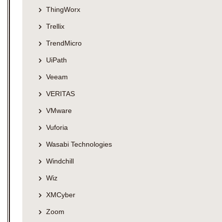
ThingWorx
Trellix
TrendMicro
UiPath
Veeam
VERITAS
VMware
Vuforia
Wasabi Technologies
Windchill
Wiz
XMCyber
Zoom