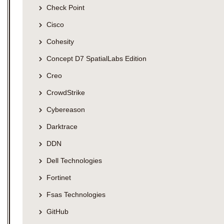
Check Point
Cisco
Cohesity
Concept D7 SpatialLabs Edition
Creo
CrowdStrike
Cybereason
Darktrace
DDN
Dell Technologies
Fortinet
Fsas Technologies
GitHub