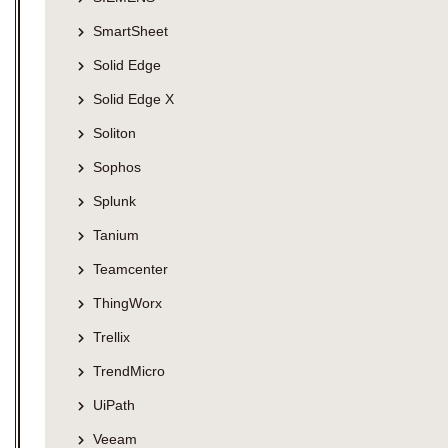
SmartSheet
Solid Edge
Solid Edge X
Soliton
Sophos
Splunk
Tanium
Teamcenter
ThingWorx
Trellix
TrendMicro
UiPath
Veeam