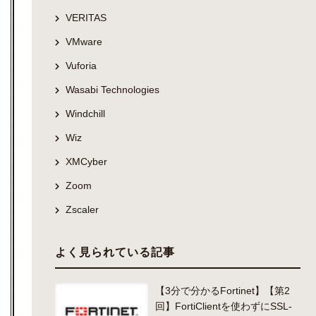
VERITAS
VMware
Vuforia
Wasabi Technologies
Windchill
Wiz
XMCyber
Zoom
Zscaler
よく見られている記事
【3分で分かるFortinet】【第2
回】FortiClientを使わずにSSL-