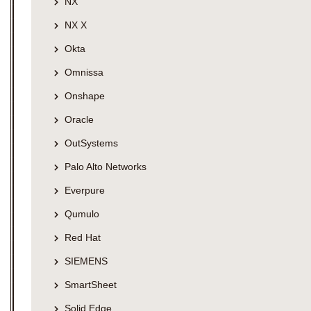
NX
NX X
Okta
Omnissa
Onshape
Oracle
OutSystems
Palo Alto Networks
Everpure
Qumulo
Red Hat
SIEMENS
SmartSheet
Solid Edge