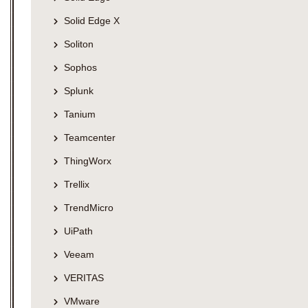
Solid Edge X
Soliton
Sophos
Splunk
Tanium
Teamcenter
ThingWorx
Trellix
TrendMicro
UiPath
Veeam
VERITAS
VMware