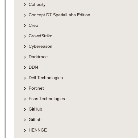
Cohesity
Concept D7 SpatialLabs Edition
Creo
CrowdStrike
Cybereason
Darktrace
DDN
Dell Technologies
Fortinet
Fsas Technologies
GitHub
GitLab
HENNGE