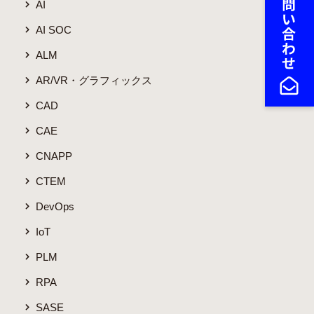
AI
AI SOC
ALM
AR/VR・グラフィックス
CAD
CAE
CNAPP
CTEM
DevOps
IoT
PLM
RPA
SASE