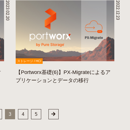
2023.02.20
2022.12.23
ストレージ / HCI
対
【Portworx基礎(6)】PX-Migrateによるア
プリケーションとデータの移行
3
4
5