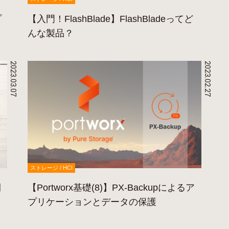
プ
【入門！FlashBlade】FlashBladeってど
んな製品？
2023.03.07
2023.02.27
ストレージ / HCI
開
【Portworx基礎(8)】PX-Backupによるア
プリケーションとデータの保護