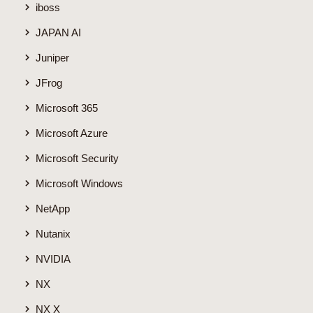
iboss
JAPAN AI
Juniper
JFrog
Microsoft 365
Microsoft Azure
Microsoft Security
Microsoft Windows
NetApp
Nutanix
NVIDIA
NX
NX X