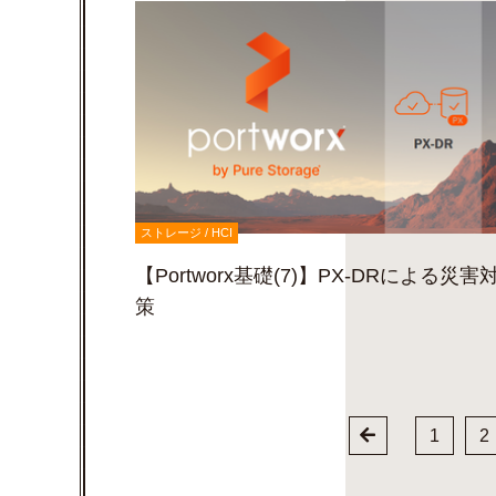
ストレージ / HCI
【Portworx基礎(7)】PX-DRによる災害
策
1
2