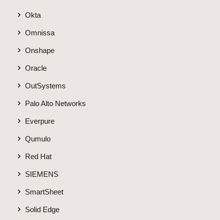
Okta
Omnissa
Onshape
Oracle
OutSystems
Palo Alto Networks
Everpure
Qumulo
Red Hat
SIEMENS
SmartSheet
Solid Edge