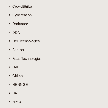
CrowdStrike
Cybereason
Darktrace
DDN
Dell Technologies
Fortinet
Fsas Technologies
GitHub
GitLab
HENNGE
HPE
HYCU