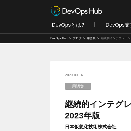
DevOpsとは?
DevOps
DevOps Hub
ブログ
用語集
継続的インテグレーション 
2023.03.16
用語集
継続的インテグレー
2023年版
日本仮想化技術株式会社