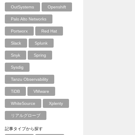
OutSystems
Openshift
Palo Alto Networks
Portworx
Red Hat
Slack
Splunk
Snyk
Spring
Sysdig
Tanzu Observability
TiDB
VMware
WhiteSource
Xplenty
リアルグローブ
記事タイプから探す