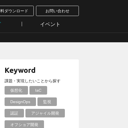
資料ダウンロード
お問い合わせ
グ
イベント
Keyword
課題・実現したいことから探す
仮想化
IaC
DesignOps
監視
認証
アジャイル開発
オフショア開発