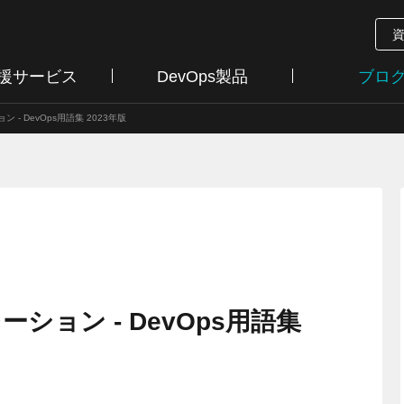
支援サービス
DevOps製品
ブロ
- DevOps用語集 2023年版
ション - DevOps用語集