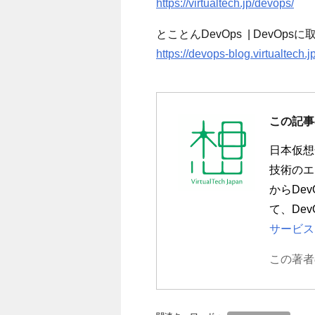
https://virtualtech.jp/devops/
とことんDevOps | Dev
https://devops-blog.virtualtech.jp
この記事
日本仮想
技術のエ
から
Dev
て、
Dev
サービス
この著者