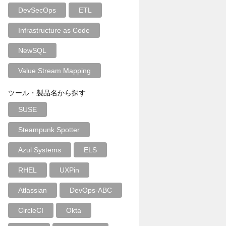
DevSecOps
ETL
Infrastructure as Code
NewSQL
Value Stream Mapping
ツール・製品名から探す
SUSE
Steampunk Spotter
Azul Systems
ELS
RHEL
UXPin
Atlassian
DevOps-ABC
CircleCI
Okta