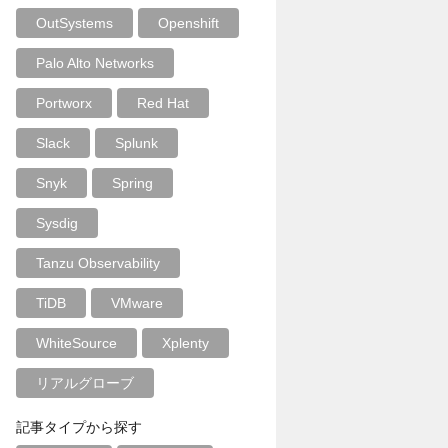
OutSystems
Openshift
Palo Alto Networks
Portworx
Red Hat
Slack
Splunk
Snyk
Spring
Sysdig
Tanzu Observability
TiDB
VMware
WhiteSource
Xplenty
リアルグローブ
記事タイプから探す