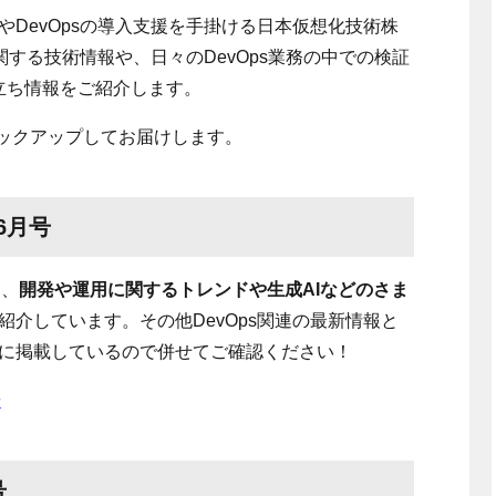
や
DevOps
の導入支援を手掛ける日本仮想化技術株
に関する技術情報や、日々の
DevOps
業務の中での検証
立ち情報をご紹介します。
ックアップしてお届けします。
6月号
は、
開発や運用に関するトレンドや生成AIなどのさま
紹介しています。その他
DevOps関連の
最新情報と
に掲載しているので併せてご確認ください！
号
号