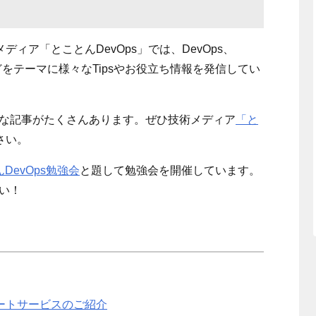
メディア「とことん
DevOps
」では、
DevOps
、
どをテーマに様々な
Tips
やお役立ち情報を発信してい
な
記事がたくさんあります。ぜひ技術メディア
「と
さい。
DevOps勉強会
と題して勉強会を開催しています。
い！
ポートサービスのご紹介