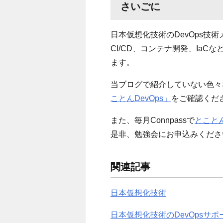
さいごに
日本仮想化技術の
DevOps
技術
CI/CD
、コンテナ開発、
IaC
な
ます。
当ブログで紹介していない
色々
ことんDevOps」
をご確認くだ
また、毎月Connpassで
とことん
是非、勉強会にお申込みくださ
関連記事
日本仮想化技術
日本仮想化技術のDevOpsサ