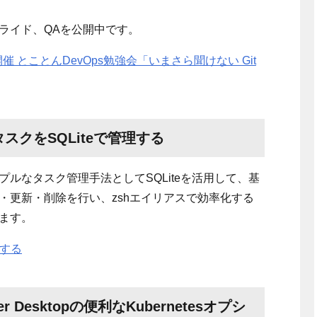
ライド、
QA
を公開中です。
開催 とことんDevOps勉強会「いまさら聞けない Git
スクをSQLiteで管理する
ルなタスク管理手法としてSQLiteを活用して、基
・更新・削除を行い、zshエイリアスで効率化する
ます。
理する
er Desktopの便利なKubernetesオプシ