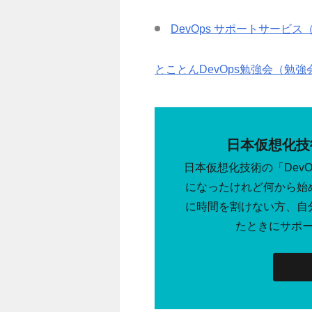
DevOps サポートサービス（IT
とことんDevOps勉強会（勉
日本仮想化技
日本仮想化技術の「DevO
になったけれど何から始
に時間を割けない方、自
たときにサポ