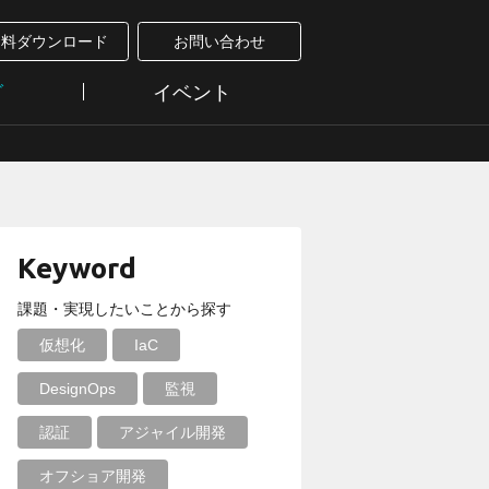
資料ダウンロード
お問い合わせ
グ
イベント
Keyword
課題・実現したいことから探す
仮想化
IaC
DesignOps
監視
認証
アジャイル開発
オフショア開発