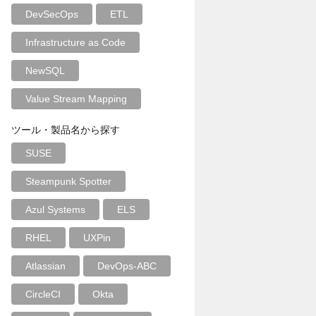
DevSecOps
ETL
Infrastructure as Code
NewSQL
Value Stream Mapping
ツール・製品名から探す
SUSE
Steampunk Spotter
Azul Systems
ELS
RHEL
UXPin
Atlassian
DevOps-ABC
CircleCI
Okta