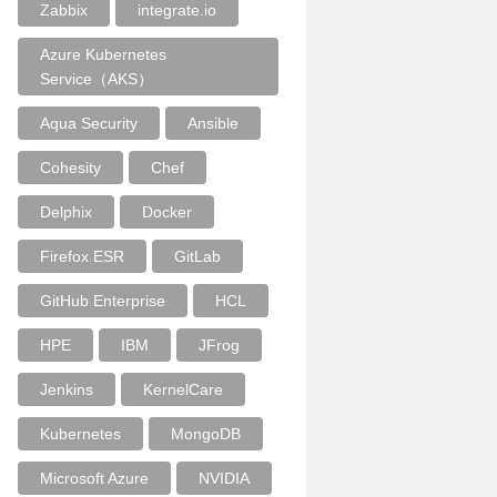
Zabbix
integrate.io
Azure Kubernetes
Service（AKS）
Aqua Security
Ansible
Cohesity
Chef
Delphix
Docker
Firefox ESR
GitLab
GitHub Enterprise
HCL
HPE
IBM
JFrog
Jenkins
KernelCare
Kubernetes
MongoDB
Microsoft Azure
NVIDIA