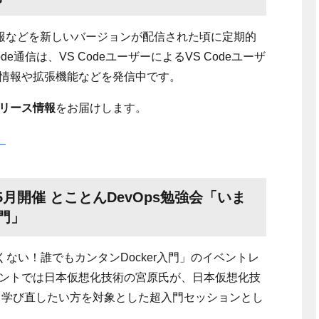
eに関する情報などを新しいバージョンが配信された頃に定期的
de
通信は、
VS Code
ユーザーによる
VS Code
ユーザ
情報や拡張機能などを発信中です。
リース情報
をお届けします。
）
/5月開催 とことんDevOps勉強会「いま
入門」
ない！誰でもカンタンDocker入門」
のイベントレ
ントでは日本仮想化技術の宮原氏が、日本仮想化技
から学び直したい方を対象とした超入門セッションとし