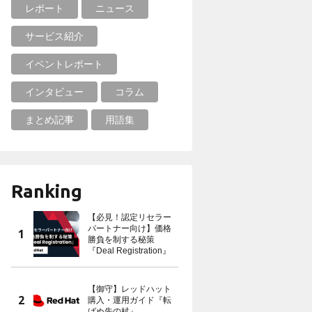
レポート
ニュース
サービス紹介
イベントレポート
インタビュー
コラム
まとめ記事
用語集
Ranking
【必見！認定リセラー
パートナー向け】価格
勝負を制する秘策
『Deal Registration』
【御守】レッドハット
購入・運用ガイド『転
ばぬ先の杖』