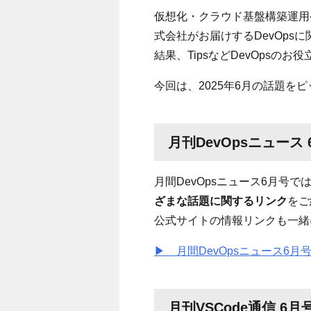
仮想化・クラウド基盤構築運用
式会社がお届けするDevOps
結果、
Tips
など
DevOps
のお役
今回は、
2025
年6月の話題をピ
月刊DevOpsニュース 
月間
DevOps
ニュース6月号で
ざまな話題に関するリンク
をご
公式サイトの情報リンクも一緒
▶ 月間DevOpsニュース6月
月刊VSCode通信 6月