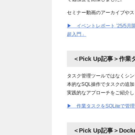
セミナー動画のアーカイブやス
▶ イベントレポート '25/5月
超入門」
＜Pick Up記事＞
作業タ
タスク管理ツールではなくシンプ
本的なSQL操作でタスクの追加
実践的なアプローチをご紹介し
▶ 作業タスクをSQLiteで管
＜Pick Up記事＞
Dock