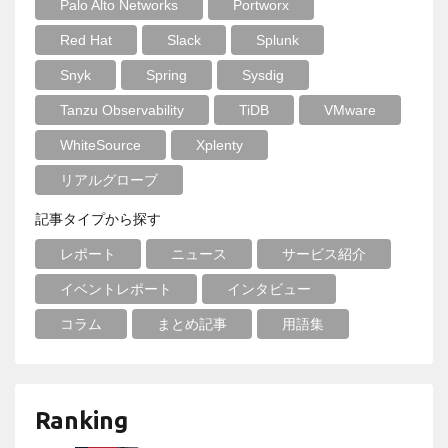
Palo Alto Networks
Portworx
Red Hat
Slack
Splunk
Snyk
Spring
Sysdig
Tanzu Observability
TiDB
VMware
WhiteSource
Xplenty
リアルグローブ
記事タイプから探す
レポート
ニュース
サービス紹介
イベントレポート
インタビュー
コラム
まとめ記事
用語集
Ranking