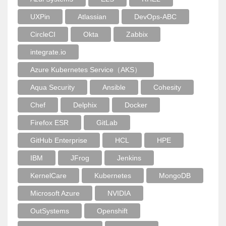
UXPin
Atlassian
DevOps-ABC
CircleCI
Okta
Zabbix
integrate.io
Azure Kubernetes Service（AKS）
Aqua Security
Ansible
Cohesity
Chef
Delphix
Docker
Firefox ESR
GitLab
GitHub Enterprise
HCL
HPE
IBM
JFrog
Jenkins
KernelCare
Kubernetes
MongoDB
Microsoft Azure
NVIDIA
OutSystems
Openshift