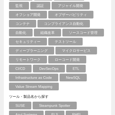
監視
認証
アジャイル開発
オフショア開発
オブザーバビリティ
コンテナ
コンプライアンス自動化
自動化
組織改革
ソースコード管理
セキュリティー
テストツール
ディープラーニング
マイクロサービス
リモートワーク
ローコード開発
CI/CD
DevSecOps
ETL
Infrastructure as Code
NewSQL
Value Stream Mapping
ツール・製品名から探す
SUSE
Steampunk Spotter
Azul Systems
ELS
RHEL