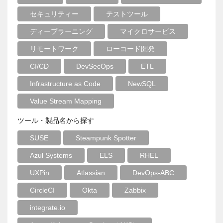
セキュリティー
テストツール
ディープラーニング
マイクロサービス
リモートワーク
ローコード開発
CI/CD
DevSecOps
ETL
Infrastructure as Code
NewSQL
Value Stream Mapping
ツール・製品名から探す
SUSE
Steampunk Spotter
Azul Systems
ELS
RHEL
UXPin
Atlassian
DevOps-ABC
CircleCI
Okta
Zabbix
integrate.io