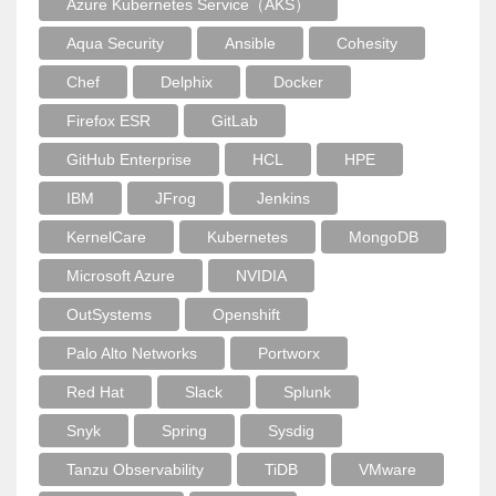
Azure Kubernetes Service（AKS）
Aqua Security
Ansible
Cohesity
Chef
Delphix
Docker
Firefox ESR
GitLab
GitHub Enterprise
HCL
HPE
IBM
JFrog
Jenkins
KernelCare
Kubernetes
MongoDB
Microsoft Azure
NVIDIA
OutSystems
Openshift
Palo Alto Networks
Portworx
Red Hat
Slack
Splunk
Snyk
Spring
Sysdig
Tanzu Observability
TiDB
VMware