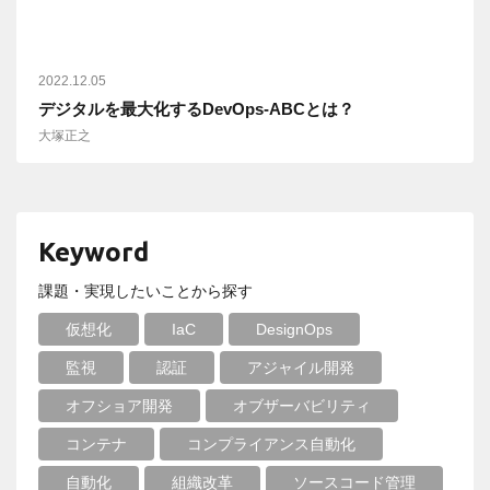
2022.12.05
デジタルを最大化するDevOps-ABCとは？
大塚正之
Keyword
課題・実現したいことから探す
仮想化
IaC
DesignOps
監視
認証
アジャイル開発
オフショア開発
オブザーバビリティ
コンテナ
コンプライアンス自動化
自動化
組織改革
ソースコード管理