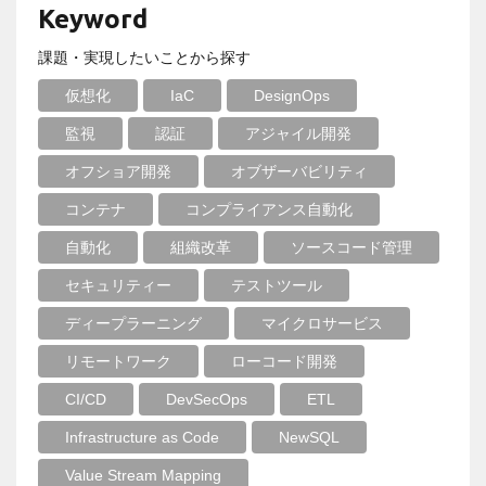
Keyword
課題・実現したいことから探す
仮想化
IaC
DesignOps
監視
認証
アジャイル開発
オフショア開発
オブザーバビリティ
コンテナ
コンプライアンス自動化
自動化
組織改革
ソースコード管理
セキュリティー
テストツール
ディープラーニング
マイクロサービス
リモートワーク
ローコード開発
CI/CD
DevSecOps
ETL
Infrastructure as Code
NewSQL
Value Stream Mapping