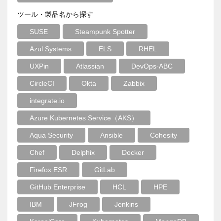
ツール・製品名から探す
SUSE
Steampunk Spotter
Azul Systems
ELS
RHEL
UXPin
Atlassian
DevOps-ABC
CircleCI
Okta
Zabbix
integrate.io
Azure Kubernetes Service（AKS）
Aqua Security
Ansible
Cohesity
Chef
Delphix
Docker
Firefox ESR
GitLab
GitHub Enterprise
HCL
HPE
IBM
JFrog
Jenkins