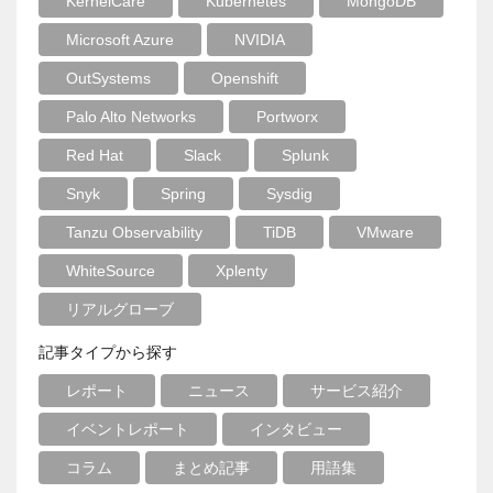
KernelCare
Kubernetes
MongoDB
Microsoft Azure
NVIDIA
OutSystems
Openshift
Palo Alto Networks
Portworx
Red Hat
Slack
Splunk
Snyk
Spring
Sysdig
Tanzu Observability
TiDB
VMware
WhiteSource
Xplenty
リアルグローブ
記事タイプから探す
レポート
ニュース
サービス紹介
イベントレポート
インタビュー
コラム
まとめ記事
用語集