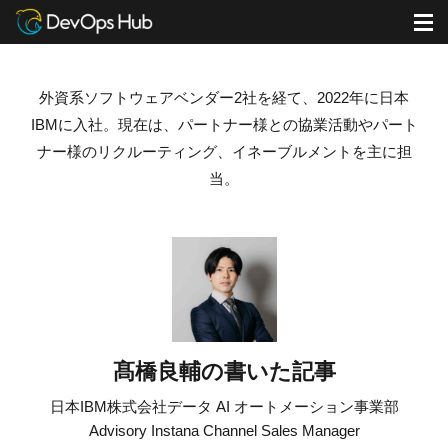
DevOps Hub
ブログ
髙橋良輔の書いた記事
M
外資系ソフトウェアベンダー
2
社を経て、
2022
年に日本
IBM
に入社。
現在は、パートナー様との協業活動やパート
ナー様のリクルーティング、イネーブルメントを主に担
当。
髙橋良輔の書いた記事
日本IBM株式会社
データ AI オートメーション事業部
Advisory Instana Channel Sales Manager