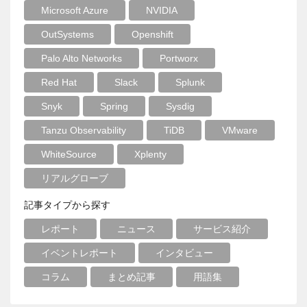
Microsoft Azure
NVIDIA
OutSystems
Openshift
Palo Alto Networks
Portworx
Red Hat
Slack
Splunk
Snyk
Spring
Sysdig
Tanzu Observability
TiDB
VMware
WhiteSource
Xplenty
リアルグローブ
記事タイプから探す
レポート
ニュース
サービス紹介
イベントレポート
インタビュー
コラム
まとめ記事
用語集