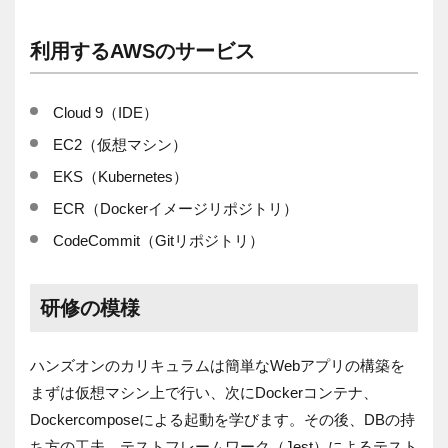
利用する
AWS
のサービス
Cloud 9
（
IDE
）
EC2
（仮想マシン）
EKS
（
Kubernetes
）
ECR
（
Docker
イメージリポジトリ）
CodeCommit
（
Git
リポジトリ）
研修の模様
ハンズオンのカリキュラムは簡単な
Web
アプリの構築を
まずは仮想マシン上で行い、次に
Docker
コンテナ、
Dockercompose
による起動を学びます。その後、
DB
の持
ち方の工夫、テストフレームワーク（
Jest
）によるテスト