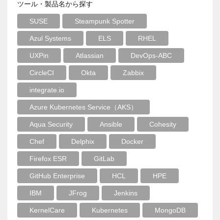
ツール・製品名から探す
SUSE
Steampunk Spotter
Azul Systems
ELS
RHEL
UXPin
Atlassian
DevOps-ABC
CircleCI
Okta
Zabbix
integrate.io
Azure Kubernetes Service（AKS）
Aqua Security
Ansible
Cohesity
Chef
Delphix
Docker
Firefox ESR
GitLab
GitHub Enterprise
HCL
HPE
IBM
JFrog
Jenkins
KernelCare
Kubernetes
MongoDB