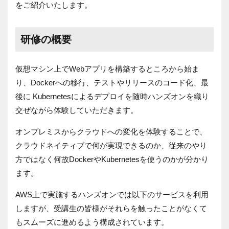
をご紹介いたします。
研修の概要
仮想マシン上で
Web
アプリを構築するところから始ま
り、
Docker
への移行、テストやリリースのコード化、最
後に
Kubernetes
によるデプロイを随時ハンズオンを織り
交ぜながら体験していただきます。
オンプレミスからクラウドへの変化を体験することで、
クラウドネイティブで何が実現できるのか、従来のやり
方ではなく何故
Docker
や
Kubernetes
を使うのかが分かり
ます。
AWS
上で実施するハンズオンでは以下のサービスを利用
しますが、受講生の皆様がそれらを触ったことがなくて
もスムーズに進めるよう構成されています。