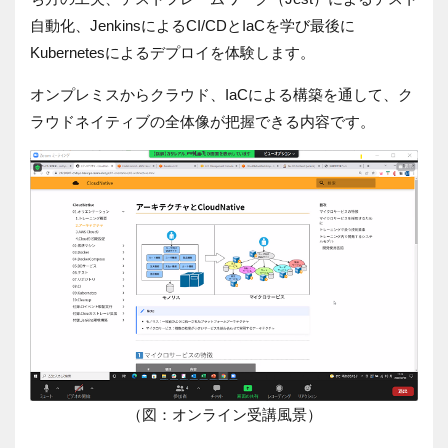
自動化、
Jenkins
による
CI/CD
と
IaC
を学び最後に
Kubernetes
によるデプロイを体験します。
オンプレミスからクラウド、
IaC
による構築を通して、ク
ラウドネイティブの全体像が把握できる内容です。
（図：オンライン受講風景）