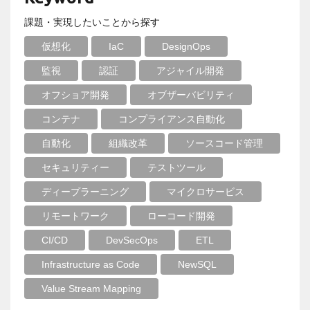
課題・実現したいことから探す
仮想化
IaC
DesignOps
監視
認証
アジャイル開発
オフショア開発
オブザーバビリティ
コンテナ
コンプライアンス自動化
自動化
組織改革
ソースコード管理
セキュリティー
テストツール
ディープラーニング
マイクロサービス
リモートワーク
ローコード開発
CI/CD
DevSecOps
ETL
Infrastructure as Code
NewSQL
Value Stream Mapping