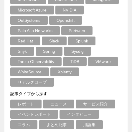
Microsoft Azure
NVIDIA
OutSystems
Openshift
Palo Alto Networks
Portworx
Red Hat
Slack
Splunk
Snyk
Spring
Sysdig
Tanzu Observability
TiDB
VMware
WhiteSource
Xplenty
リアルグローブ
記事タイプから探す
レポート
ニュース
サービス紹介
イベントレポート
インタビュー
コラム
まとめ記事
用語集