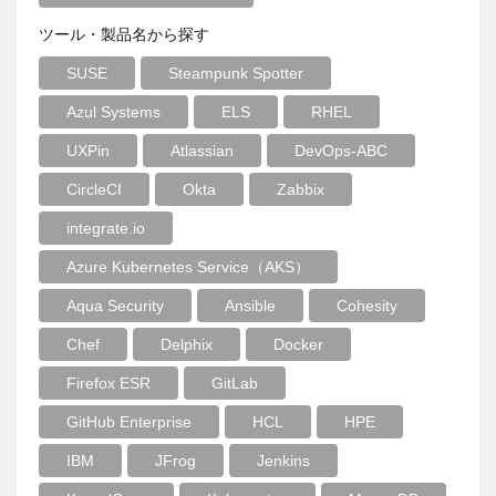
ツール・製品名から探す
SUSE
Steampunk Spotter
Azul Systems
ELS
RHEL
UXPin
Atlassian
DevOps-ABC
CircleCI
Okta
Zabbix
integrate.io
Azure Kubernetes Service（AKS）
Aqua Security
Ansible
Cohesity
Chef
Delphix
Docker
Firefox ESR
GitLab
GitHub Enterprise
HCL
HPE
IBM
JFrog
Jenkins