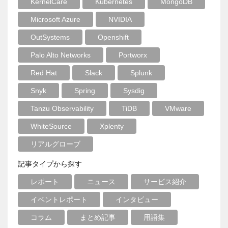
KernelCare
Kubernetes
MongoDB
Microsoft Azure
NVIDIA
OutSystems
Openshift
Palo Alto Networks
Portworx
Red Hat
Slack
Splunk
Snyk
Spring
Sysdig
Tanzu Observability
TiDB
VMware
WhiteSource
Xplenty
リアルグローブ
記事タイプから探す
レポート
ニュース
サービス紹介
イベントレポート
インタビュー
コラム
まとめ記事
用語集