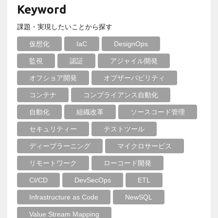
Keyword
課題・実現したいことから探す
仮想化
IaC
DesignOps
監視
認証
アジャイル開発
オフショア開発
オブザーバビリティ
コンテナ
コンプライアンス自動化
自動化
組織改革
ソースコード管理
セキュリティー
テストツール
ディープラーニング
マイクロサービス
リモートワーク
ローコード開発
CI/CD
DevSecOps
ETL
Infrastructure as Code
NewSQL
Value Stream Mapping