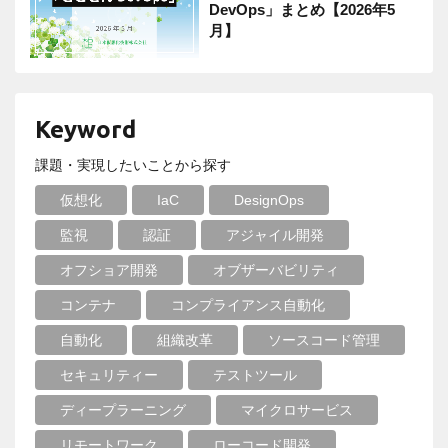
DevOps」まとめ【2026年5
月】
Keyword
課題・実現したいことから探す
仮想化
IaC
DesignOps
監視
認証
アジャイル開発
オフショア開発
オブザーバビリティ
コンテナ
コンプライアンス自動化
自動化
組織改革
ソースコード管理
セキュリティー
テストツール
ディープラーニング
マイクロサービス
リモートワーク
ローコード開発