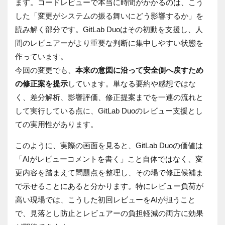
ます。コードレビューで本当に時間がかかるのは、こう
した「変更がシステムの振る舞いにどう影響するか」を
読み解く部分です。GitLab Duoはその初動を支援し、人
間のレビュアーがより重要な判断に集中しやすい状態を
作っています。
今回の変更でも、
本来の意図に沿って安全側へ戻すため
の修正案を提示
しています。単なる要約や感想ではな
く、差分解析、影響評価、修正提案までを一連の流れと
して実行している点に、GitLab Duoのレビュー支援とし
ての実用性があります。
このように、実際の画面を見ると、GitLab Duoの価値は
「AIがレビューコメントを書く」こと自体ではなく、変
更内容を踏まえて問題点を整理し、その場で修正候補ま
で示せることにあると分かります。特にレビュー負荷が
高い現場では、こうした初回レビューをAIが担うこと
で、見落とし防止とレビュアーの負担軽減の両方に効果