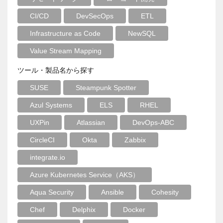
CI/CD
DevSecOps
ETL
Infrastructure as Code
NewSQL
Value Stream Mapping
ツール・製品名から探す
SUSE
Steampunk Spotter
Azul Systems
ELS
RHEL
UXPin
Atlassian
DevOps-ABC
CircleCI
Okta
Zabbix
integrate.io
Azure Kubernetes Service（AKS）
Aqua Security
Ansible
Cohesity
Chef
Delphix
Docker