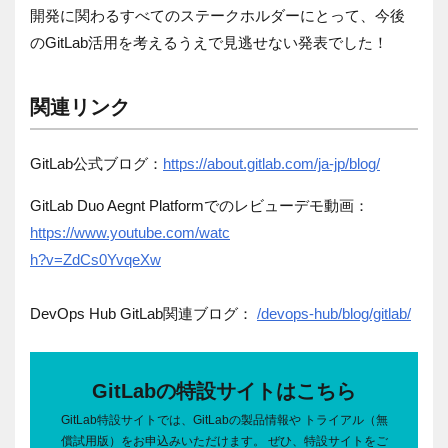
開発に関わるすべてのステークホルダーにとって、今後
のGitLab活用を考えるうえで見逃せない発表でした！
関連リンク
GitLab公式ブログ：
https://about.gitlab.com/ja-jp/blog/
GitLab Duo Aegnt Platformでのレビューデモ動画：
https://www.youtube.com/watc
h?v=ZdCs0YvqeXw
DevOps Hub GitLab関連ブログ：
/devops-hub/blog/gitlab/
GitLabの特設サイトはこちら
GitLab特設サイトでは、GitLabの製品情報や トライアル（無
償試用版）をお申込みいただけます。 ぜひ、特設サイトをご