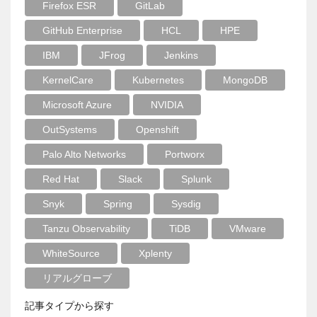
Firefox ESR
GitLab
GitHub Enterprise
HCL
HPE
IBM
JFrog
Jenkins
KernelCare
Kubernetes
MongoDB
Microsoft Azure
NVIDIA
OutSystems
Openshift
Palo Alto Networks
Portworx
Red Hat
Slack
Splunk
Snyk
Spring
Sysdig
Tanzu Observability
TiDB
VMware
WhiteSource
Xplenty
リアルグローブ
記事タイプから探す