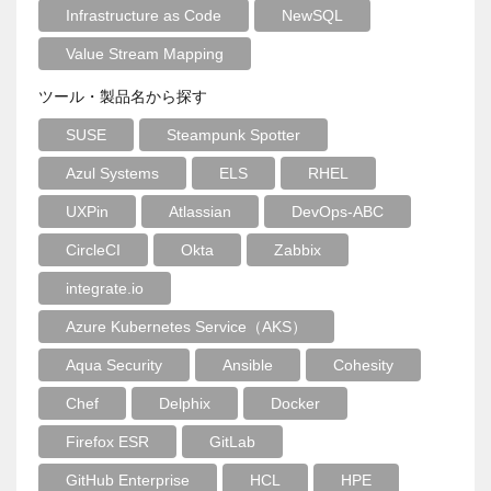
Infrastructure as Code
NewSQL
Value Stream Mapping
ツール・製品名から探す
SUSE
Steampunk Spotter
Azul Systems
ELS
RHEL
UXPin
Atlassian
DevOps-ABC
CircleCI
Okta
Zabbix
integrate.io
Azure Kubernetes Service（AKS）
Aqua Security
Ansible
Cohesity
Chef
Delphix
Docker
Firefox ESR
GitLab
GitHub Enterprise
HCL
HPE