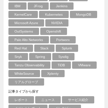
IBM
JFrog
Jenkins
KernelCare
Kubernetes
MongoDB
Microsoft Azure
NVIDIA
OutSystems
Openshift
Palo Alto Networks
Portworx
Red Hat
Slack
Splunk
Snyk
Spring
Sysdig
Tanzu Observability
TiDB
VMware
WhiteSource
Xplenty
リアルグローブ
記事タイプから探す
レポート
ニュース
サービス紹介