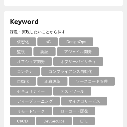
Keyword
課題・実現したいことから探す
仮想化
IaC
DesignOps
監視
認証
アジャイル開発
オフショア開発
オブザーバビリティ
コンテナ
コンプライアンス自動化
自動化
組織改革
ソースコード管理
セキュリティー
テストツール
ディープラーニング
マイクロサービス
リモートワーク
ローコード開発
CI/CD
DevSecOps
ETL