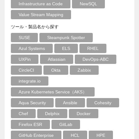
Infrastructure as Code
NewSQL
Value Stream Mapping
ツール・製品名から探す
SUSE
Steampunk Spotter
Azul Systems
ELS
RHEL
UXPin
Atlassian
DevOps-ABC
CircleCI
Okta
Zabbix
integrate.io
Azure Kubernetes Service（AKS）
Aqua Security
Ansible
Cohesity
Chef
Delphix
Docker
Firefox ESR
GitLab
GitHub Enterprise
HCL
HPE