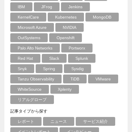
IBM
JFrog
Jenkins
KernelCare
Kubernetes
MongoDB
Microsoft Azure
NVIDIA
OutSystems
Openshift
Palo Alto Networks
Portworx
Red Hat
Slack
Splunk
Snyk
Spring
Sysdig
Tanzu Observability
TiDB
VMware
WhiteSource
Xplenty
リアルグローブ
記事タイプから探す
レポート
ニュース
サービス紹介
イベントレポート
インタビュー