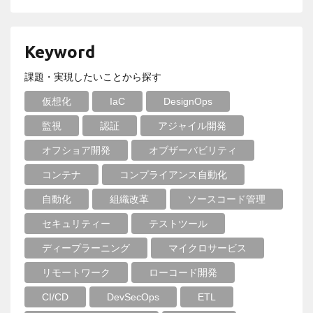
Keyword
課題・実現したいことから探す
仮想化
IaC
DesignOps
監視
認証
アジャイル開発
オフショア開発
オブザーバビリティ
コンテナ
コンプライアンス自動化
自動化
組織改革
ソースコード管理
セキュリティー
テストツール
ディープラーニング
マイクロサービス
リモートワーク
ローコード開発
CI/CD
DevSecOps
ETL