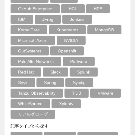
GitHub Enterprise
HCL
HPE
IBM
JFrog
Jenkins
KernelCare
Kubernetes
MongoDB
Microsoft Azure
NVIDIA
OutSystems
Openshift
Palo Alto Networks
Portworx
Red Hat
Slack
Splunk
Snyk
Spring
Sysdig
Tanzu Observability
TiDB
VMware
WhiteSource
Xplenty
リアルグローブ
記事タイプから探す