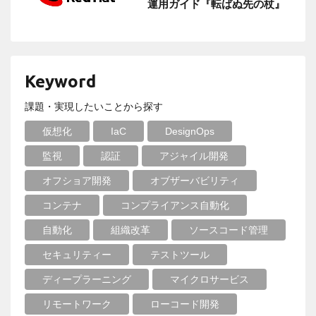
運用ガイド『転ばぬ先の杖』
Keyword
課題・実現したいことから探す
仮想化
IaC
DesignOps
監視
認証
アジャイル開発
オフショア開発
オブザーバビリティ
コンテナ
コンプライアンス自動化
自動化
組織改革
ソースコード管理
セキュリティー
テストツール
ディープラーニング
マイクロサービス
リモートワーク
ローコード開発