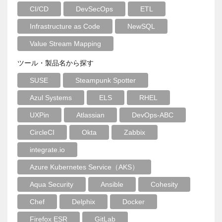
CI/CD
DevSecOps
ETL
Infrastructure as Code
NewSQL
Value Stream Mapping
ツール・製品名から探す
SUSE
Steampunk Spotter
Azul Systems
ELS
RHEL
UXPin
Atlassian
DevOps-ABC
CircleCI
Okta
Zabbix
integrate.io
Azure Kubernetes Service（AKS）
Aqua Security
Ansible
Cohesity
Chef
Delphix
Docker
Firefox ESR
GitLab