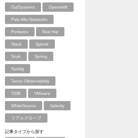
OutSystems
Openshift
Palo Alto Networks
Portworx
Red Hat
Slack
Splunk
Snyk
Spring
Sysdig
Tanzu Observability
TiDB
VMware
WhiteSource
Xplenty
リアルグローブ
記事タイプから探す