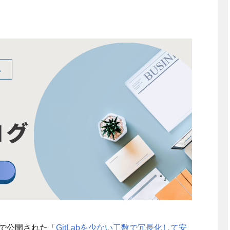
グで公開された「
GitLabを少ない工数で冗長化して安