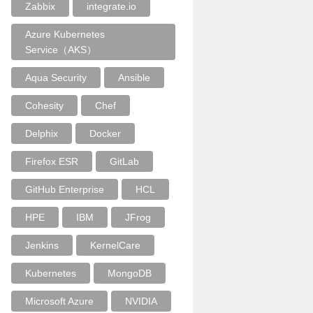
Zabbix
integrate.io
Azure Kubernetes
Service（AKS）
Aqua Security
Ansible
Cohesity
Chef
Delphix
Docker
Firefox ESR
GitLab
GitHub Enterprise
HCL
HPE
IBM
JFrog
Jenkins
KernelCare
Kubernetes
MongoDB
Microsoft Azure
NVIDIA