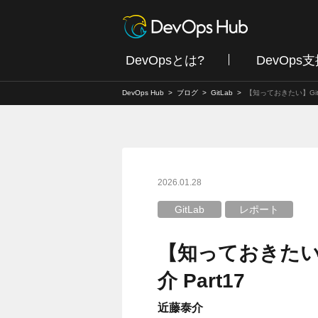
DevOpsとは?
DevOps
DevOps Hub
ブログ
GitLab
【知っておきたい】Git
2026.01.28
GitLab
レポート
【知っておきたい】
介 Part17
近藤泰介