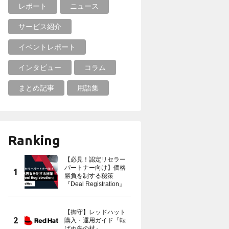
レポート
ニュース
サービス紹介
イベントレポート
インタビュー
コラム
まとめ記事
用語集
Ranking
【必見！認定リセラー
パートナー向け】価格
勝負を制する秘策
『Deal Registration』
【御守】レッドハット
購入・運用ガイド『転
ばぬ先の杖』