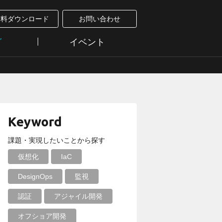
資料ダウンロード
お問い合わせ
グ
イベント
Keyword
課題・実現したいことから探す
仮想化
IaC
DesignOps
監視
認証
アジャイル開発
オフショア開発