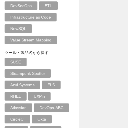
DevSecOps
ETL
Infrastructure as Code
NewSQL
Value Stream Mapping
ツール・製品名から探す
SUSE
Steampunk Spotter
Azul Systems
ELS
RHEL
UXPin
Atlassian
DevOps-ABC
CircleCI
Okta