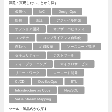
課題・実現したいことから探す
仮想化
IaC
DesignOps
監視
認証
アジャイル開発
オフショア開発
オブザーバビリティ
コンテナ
コンプライアンス自動化
自動化
組織改革
ソースコード管理
セキュリティー
テストツール
ディープラーニング
マイクロサービス
リモートワーク
ローコード開発
CI/CD
DevSecOps
ETL
Infrastructure as Code
NewSQL
Value Stream Mapping
ツール・製品名から探す