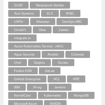
SUSE
Steampunk Spotter
Azul Systems
ELS
RHEL
UXPin
Atlassian
DevOps-ABC
CircleCI
Okta
Zabbix
integrate.io
Azure Kubernetes Service（AKS）
Aqua Security
Ansible
Cohesity
Chef
Delphix
Docker
Firefox ESR
GitLab
GitHub Enterprise
HCL
HPE
IBM
JFrog
Jenkins
KernelCare
Kubernetes
MongoDB
Microsoft Azure
NVIDIA