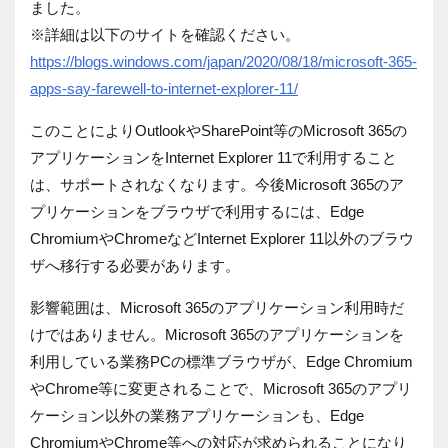
ました。
※詳細は以下のサイトを確認ください。
https://blogs.windows.com/japan/2020/08/18/microsoft-365-
apps-say-farewell-to-internet-explorer-11/
このことにより
Outlook
や
SharePoint
等の
Microsoft 365
の
アプリケーションを
Internet Explorer 11
で利用すること
は、サポートされなくなります。今後
Microsoft 365
のア
プリケーションをブラウザで利用するには、
Edge
Chromium
や
Chrome
など
Internet Explorer 11
以外のブラウ
ザへ移行する必要があります。
影響範囲は、
Microsoft 365
のアプリケーション利用時だ
けではありません。Microsoft 365のアプリケーションを
利用している業務
PC
の標準ブラウザが、
Edge Chromium
や
Chrome
等に変更されることで、
Microsoft 365
のアプリ
ケーション以外の業務アプリケーションも、
Edge
Chromium
や
Chrome
等への対応が求められることになり