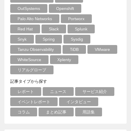
OutSystems
Openshift
Palo Alto Networks
Portworx
Red Hat
Slack
Splunk
Snyk
Spring
Sysdig
Tanzu Observability
TiDB
VMware
WhiteSource
Xplenty
リアルグローブ
記事タイプから探す
レポート
ニュース
サービス紹介
イベントレポート
インタビュー
コラム
まとめ記事
用語集