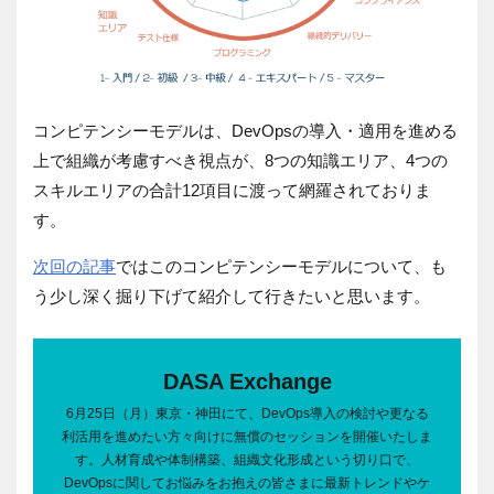
コンピテンシーモデルは、DevOpsの導入・適用を進める
上で組織が考慮すべき視点が、8つの知識エリア、4つの
スキルエリアの合計12項目に渡って網羅されておりま
す。
次回の記事
ではこのコンピテンシーモデルについて、も
う少し深く掘り下げて紹介して行きたいと思います。
DASA Exchange
6月25日（月）東京・神田にて、DevOps導入の検討や更なる
利活用を進めたい方々向けに無償のセッションを開催いたしま
す。人材育成や体制構築、組織文化形成という切り口で、
DevOpsに関してお悩みをお抱えの皆さまに最新トレンドやケ