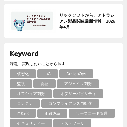
リックソフトから、アトラシ
アン製品関連最新情報 2026
年4月
Keyword
課題・実現したいことから探す
仮想化
IaC
DesignOps
監視
認証
アジャイル開発
オフショア開発
オブザーバビリティ
コンテナ
コンプライアンス自動化
自動化
組織改革
ソースコード管理
セキュリティー
テストツール