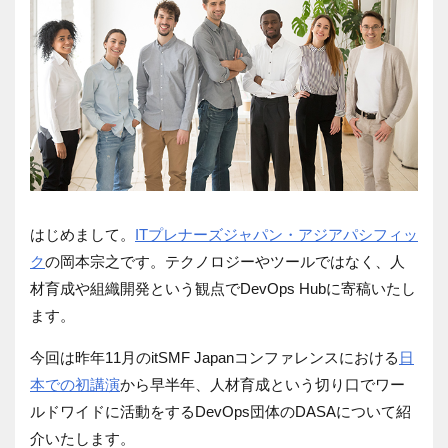
はじめまして。
ITプレナーズジャパン・アジアパシフィッ
ク
の岡本宗之です。テクノロジーやツールではなく、人
材育成や組織開発という観点でDevOps Hubに寄稿いたし
ます。
今回は昨年11月のitSMF Japanコンファレンスにおける
日
本での初講演
から早半年、人材育成という切り口でワー
ルドワイドに活動をするDevOps団体のDASAについて紹
介いたします。