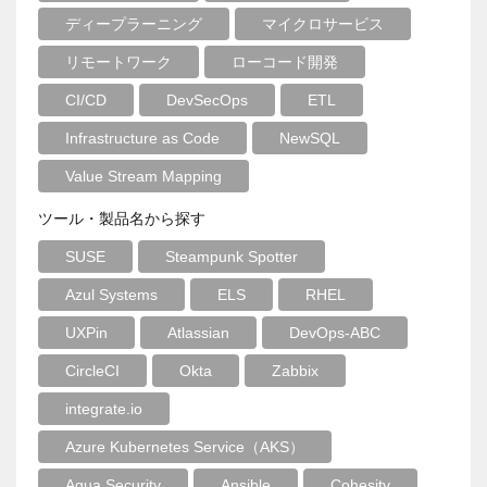
ディープラーニング
マイクロサービス
リモートワーク
ローコード開発
CI/CD
DevSecOps
ETL
Infrastructure as Code
NewSQL
Value Stream Mapping
ツール・製品名から探す
SUSE
Steampunk Spotter
Azul Systems
ELS
RHEL
UXPin
Atlassian
DevOps-ABC
CircleCI
Okta
Zabbix
integrate.io
Azure Kubernetes Service（AKS）
Aqua Security
Ansible
Cohesity