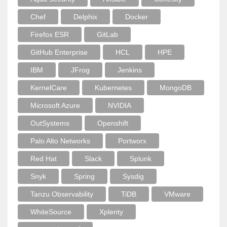
Chef
Delphix
Docker
Firefox ESR
GitLab
GitHub Enterprise
HCL
HPE
IBM
JFrog
Jenkins
KernelCare
Kubernetes
MongoDB
Microsoft Azure
NVIDIA
OutSystems
Openshift
Palo Alto Networks
Portworx
Red Hat
Slack
Splunk
Snyk
Spring
Sysdig
Tanzu Observability
TiDB
VMware
WhiteSource
Xplenty