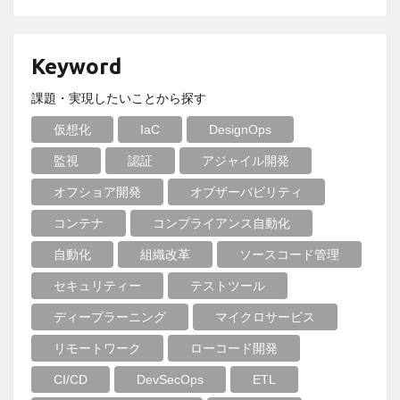
Keyword
課題・実現したいことから探す
仮想化
IaC
DesignOps
監視
認証
アジャイル開発
オフショア開発
オブザーバビリティ
コンテナ
コンプライアンス自動化
自動化
組織改革
ソースコード管理
セキュリティー
テストツール
ディープラーニング
マイクロサービス
リモートワーク
ローコード開発
CI/CD
DevSecOps
ETL