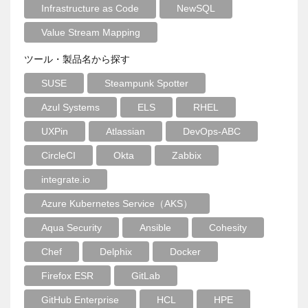
Infrastructure as Code
NewSQL
Value Stream Mapping
ツール・製品名から探す
SUSE
Steampunk Spotter
Azul Systems
ELS
RHEL
UXPin
Atlassian
DevOps-ABC
CircleCI
Okta
Zabbix
integrate.io
Azure Kubernetes Service（AKS）
Aqua Security
Ansible
Cohesity
Chef
Delphix
Docker
Firefox ESR
GitLab
GitHub Enterprise
HCL
HPE