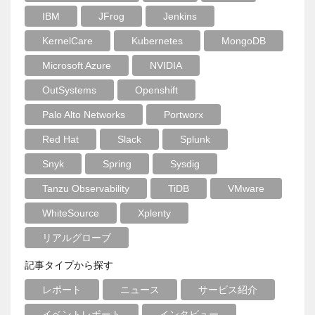
IBM
JFrog
Jenkins
KernelCare
Kubernetes
MongoDB
Microsoft Azure
NVIDIA
OutSystems
Openshift
Palo Alto Networks
Portworx
Red Hat
Slack
Splunk
Snyk
Spring
Sysdig
Tanzu Observability
TiDB
VMware
WhiteSource
Xplenty
リアルグローブ
記事タイプから探す
レポート
ニュース
サービス紹介
イベントレポート
インタビュー