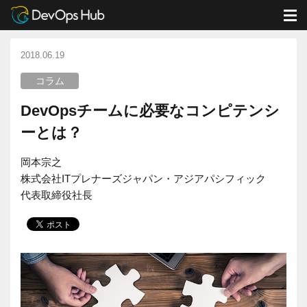
DevOps Hub
ブログ
コラム
DevOpsチームに必要なコンピテンシーとは？
M
2018.06.19
コラム
DevOpsチームに必要なコンピテンシ
ーとは？
岡本宗之
株式会社ITプレナーズジャパン・アジアパシフィック
代表取締役社長