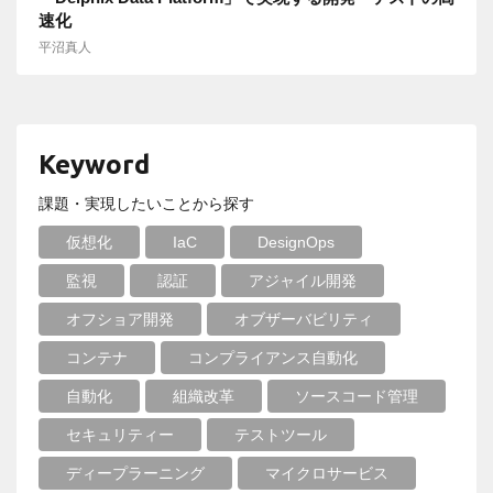
速化
平沼真人
Keyword
課題・実現したいことから探す
仮想化
IaC
DesignOps
監視
認証
アジャイル開発
オフショア開発
オブザーバビリティ
コンテナ
コンプライアンス自動化
自動化
組織改革
ソースコード管理
セキュリティー
テストツール
ディープラーニング
マイクロサービス