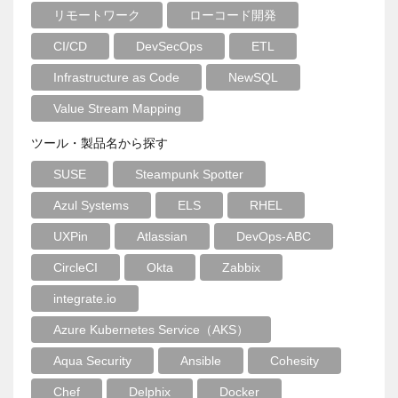
リモートワーク
ローコード開発
CI/CD
DevSecOps
ETL
Infrastructure as Code
NewSQL
Value Stream Mapping
ツール・製品名から探す
SUSE
Steampunk Spotter
Azul Systems
ELS
RHEL
UXPin
Atlassian
DevOps-ABC
CircleCI
Okta
Zabbix
integrate.io
Azure Kubernetes Service（AKS）
Aqua Security
Ansible
Cohesity
Chef
Delphix
Docker