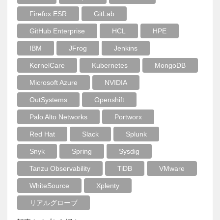
Firefox ESR
GitLab
GitHub Enterprise
HCL
HPE
IBM
JFrog
Jenkins
KernelCare
Kubernetes
MongoDB
Microsoft Azure
NVIDIA
OutSystems
Openshift
Palo Alto Networks
Portworx
Red Hat
Slack
Splunk
Snyk
Spring
Sysdig
Tanzu Observability
TiDB
VMware
WhiteSource
Xplenty
リアルグローブ