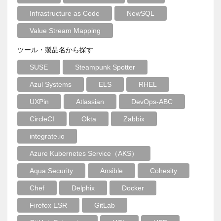
Infrastructure as Code
NewSQL
Value Stream Mapping
ツール・製品名から探す
SUSE
Steampunk Spotter
Azul Systems
ELS
RHEL
UXPin
Atlassian
DevOps-ABC
CircleCI
Okta
Zabbix
integrate.io
Azure Kubernetes Service（AKS）
Aqua Security
Ansible
Cohesity
Chef
Delphix
Docker
Firefox ESR
GitLab