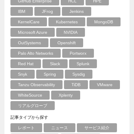
GitHub Enterprise
HCL
HPE
IBM
JFrog
Jenkins
KernelCare
Kubernetes
MongoDB
Microsoft Azure
NVIDIA
OutSystems
Openshift
Palo Alto Networks
Portworx
Red Hat
Slack
Splunk
Snyk
Spring
Sysdig
Tanzu Observability
TiDB
VMware
WhiteSource
Xplenty
リアルグローブ
記事タイプから探す
レポート
ニュース
サービス紹介