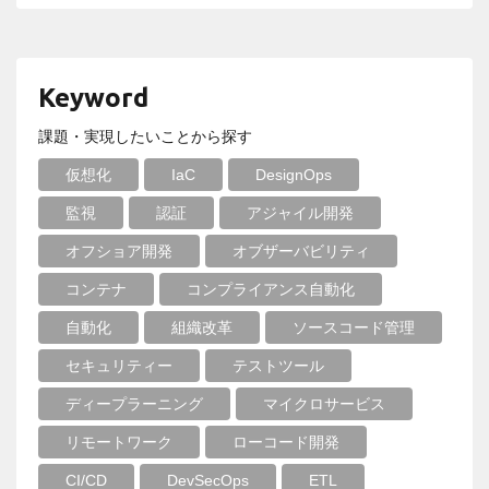
Keyword
課題・実現したいことから探す
仮想化
IaC
DesignOps
監視
認証
アジャイル開発
オフショア開発
オブザーバビリティ
コンテナ
コンプライアンス自動化
自動化
組織改革
ソースコード管理
セキュリティー
テストツール
ディープラーニング
マイクロサービス
リモートワーク
ローコード開発
CI/CD
DevSecOps
ETL