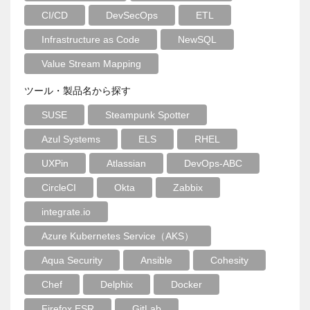
CI/CD
DevSecOps
ETL
Infrastructure as Code
NewSQL
Value Stream Mapping
ツール・製品名から探す
SUSE
Steampunk Spotter
Azul Systems
ELS
RHEL
UXPin
Atlassian
DevOps-ABC
CircleCI
Okta
Zabbix
integrate.io
Azure Kubernetes Service（AKS）
Aqua Security
Ansible
Cohesity
Chef
Delphix
Docker
Firefox ESR
GitLab