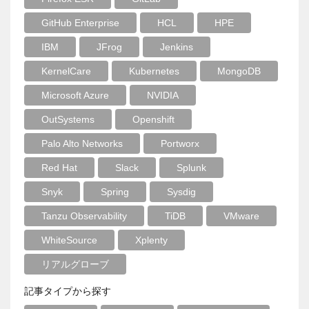
GitHub Enterprise
HCL
HPE
IBM
JFrog
Jenkins
KernelCare
Kubernetes
MongoDB
Microsoft Azure
NVIDIA
OutSystems
Openshift
Palo Alto Networks
Portworx
Red Hat
Slack
Splunk
Snyk
Spring
Sysdig
Tanzu Observability
TiDB
VMware
WhiteSource
Xplenty
リアルグローブ
記事タイプから探す