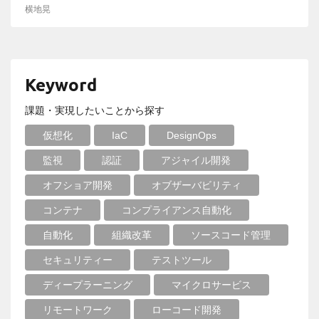
横地晃
Keyword
課題・実現したいことから探す
仮想化
IaC
DesignOps
監視
認証
アジャイル開発
オフショア開発
オブザーバビリティ
コンテナ
コンプライアンス自動化
自動化
組織改革
ソースコード管理
セキュリティー
テストツール
ディープラーニング
マイクロサービス
リモートワーク
ローコード開発