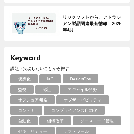
リックソフトから、アトラシ
アン製品関連最新情報 2026
年4月
Keyword
課題・実現したいことから探す
仮想化
IaC
DesignOps
監視
認証
アジャイル開発
オフショア開発
オブザーバビリティ
コンテナ
コンプライアンス自動化
自動化
組織改革
ソースコード管理
セキュリティー
テストツール