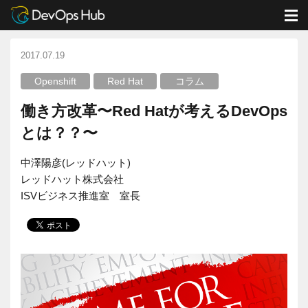
DevOps Hub
ブログ
コラム
働き方改革〜Red Hatが考えるDevOpsとは？？〜
M
2017.07.19
Openshift
Red Hat
コラム
働き方改革〜Red Hatが考えるDevOps
とは？？〜
中澤陽彦(レッドハット)
レッドハット株式会社
ISVビジネス推進室 室長