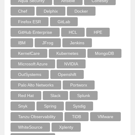
Aqua Security
Ansible
Cohesity
Chef
Delphix
Docker
Firefox ESR
GitLab
GitHub Enterprise
HCL
HPE
IBM
JFrog
Jenkins
KernelCare
Kubernetes
MongoDB
Microsoft Azure
NVIDIA
OutSystems
Openshift
Palo Alto Networks
Portworx
Red Hat
Slack
Splunk
Snyk
Spring
Sysdig
Tanzu Observability
TiDB
VMware
WhiteSource
Xplenty