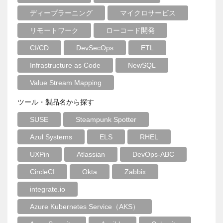
ディープラーニング
マイクロサービス
リモートワーク
ローコード開発
CI/CD
DevSecOps
ETL
Infrastructure as Code
NewSQL
Value Stream Mapping
ツール・製品名から探す
SUSE
Steampunk Spotter
Azul Systems
ELS
RHEL
UXPin
Atlassian
DevOps-ABC
CircleCI
Okta
Zabbix
integrate.io
Azure Kubernetes Service（AKS）