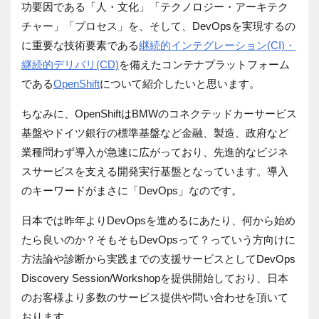
功要因である「人・文化」「テクノロジー・アーキテク
チャー」「プロセス」を、そして、DevOpsを実現するの
に重要な技術要素である
継続的インテグレーション(CI)・
継続的デリバリ(CD)
を備えたコンテナプラットフォーム
である
OpenShift
について紹介したいと思います。
ちなみに、OpenShiftはBMWのコネクテッドカーサービス
基盤やドイツ銀行の標準基盤など金融、製造、政府など
業種問わず導入が急速に広がっており、先進的なビジネ
スサービスを支える開発実行基盤となっています。導入
のキーワードがまさに「DevOps」なのです。
日本では昨年よりDevOpsを進めるにあたり、何から始め
たら良いのか？そもそもDevOpsって？っていう方向けに
方法論や診断から実践までの支援サービスとしてDevOps
Discovery Session/Workshopを提供開始しており、日本
のお客様より多数のサービス提供や問い合わせを頂いて
おります。